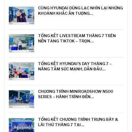
CÙNG HYUNDAI DŨNG LẠC NHÌN LẠI NHỮNG
KHOẢNH KHẮC ẤN TƯỢNG…
TỔNG KẾT LIVESTREAM THÁNG 7 TRÊN
NỀN TẢNG TIKTOK – TRỌN…
TỔNG KẾT HYUNDAI’S DAY THÁNG 7 –
NÂNG TẦM SỨC MẠNH, DẪN ĐẦU…
CHƯƠNG TRÌNH MINIROADSHOW N500
SERIES – HÀNH TRÌNH ĐẾN…
TỔNG KẾT CHƯƠNG TRÌNH TRƯNG BÀY &
LÁI THỬ THÁNG 7 TẠI…