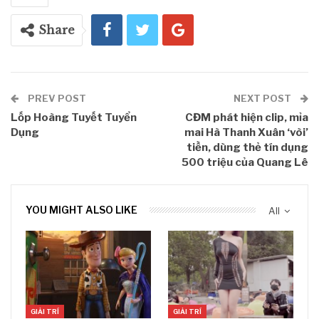
Share
PREV POST
NEXT POST
Lốp Hoàng Tuyết Tuyển
CĐM phát hiện clip, mỉa
Dụng
mai Hà Thanh Xuân ‘vòi’
tiền, dùng thẻ tín dụng
500 triệu của Quang Lê
YOU MIGHT ALSO LIKE
All
GIẢI TRÍ
GIẢI TRÍ