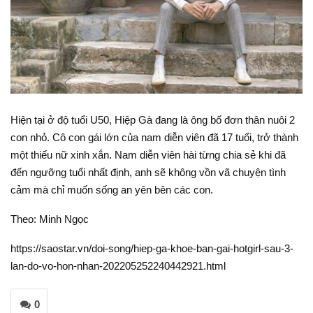
Hiện tại ở độ tuổi U50, Hiệp Gà đang là ông bố đơn thân nuôi 2
con nhỏ. Cô con gái lớn của nam diễn viên đã 17 tuổi, trở thành
một thiếu nữ xinh xắn. Nam diễn viên hài từng chia sẻ khi đã
đến ngưỡng tuổi nhất định, anh sẽ không vồn vã chuyện tình
cảm mà chỉ muốn sống an yên bên các con.
Theo: Minh Ngọc
https://saostar.vn/doi-song/hiep-ga-khoe-ban-gai-hotgirl-sau-3-
lan-do-vo-hon-nhan-202205252240442921.html
0