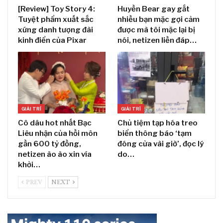
[Review] Toy Story 4:
Huyền Bear gay gắt
Tuyệt phẩm xuất sắc
nhiều bạn mặc gợi cảm
xứng danh tượng đài
được mà tôi mặc lại bị
kinh điển của Pixar
nói, netizen liền đáp…
GIẢI TRÍ
GIẢI TRÍ
Cô dâu hot nhất Bạc
Chủ tiệm tạp hóa treo
Liêu nhận của hồi môn
biển thông báo ‘tạm
gần 600 tỷ đồng,
đóng cửa vài giờ’, đọc lý
netizen ào ào xin vía
do…
khởi…
PREV
NEXT