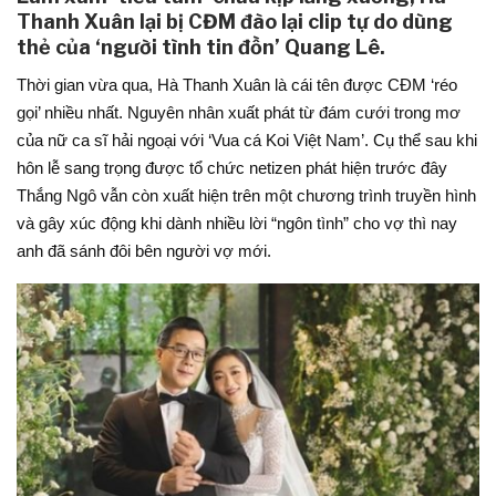
Thanh Xuân lại bị CĐM đào lại clip tự do dùng
thẻ của ‘người tình tin đồn’ Quang Lê.
Thời gian vừa qua, Hà Thanh Xuân là cái tên được CĐM ‘réo
gọi’ nhiều nhất. Nguyên nhân xuất phát từ đám cưới trong mơ
của nữ ca sĩ hải ngoại với ‘Vua cá Koi Việt Nam’. Cụ thể sau khi
hôn lễ sang trọng được tổ chức netizen phát hiện trước đây
Thắng Ngô vẫn còn xuất hiện trên một chương trình truyền hình
và gây xúc động khi dành nhiều lời “ngôn tình” cho vợ thì nay
anh đã sánh đôi bên người vợ mới.