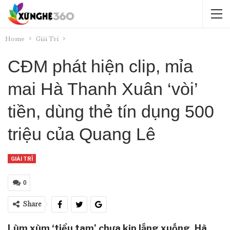
Home
Giải Trí
CĐM phát hiện clip, mỉa
mai Hà Thanh Xuân ‘vòi’
tiền, dùng thẻ tín dụng 500
triệu của Quang Lê
GIẢI TRÍ
0
Share
Lùm xùm ‘tiểu tam’ chưa kịp lắng xuống, Hà