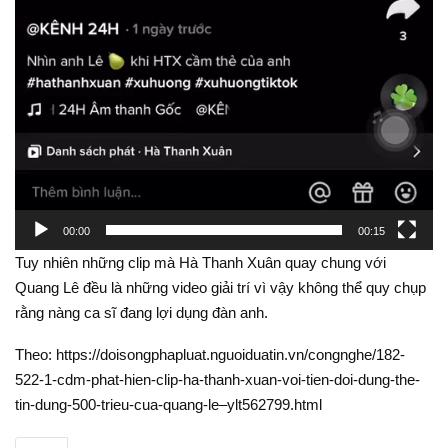
00:00
00:15
Tuy nhiên những clip mà Hà Thanh Xuân quay chung với
Quang Lê đều là những video giải trí vì vậy không thể quy chụp
rằng nàng ca sĩ đang lợi dụng đàn anh.
Theo: https://doisongphapluat.nguoiduatin.vn/congnghe/182-
522-1-cdm-phat-hien-clip-ha-thanh-xuan-voi-tien-doi-dung-the-
tin-dung-500-trieu-cua-quang-le–ylt562799.html