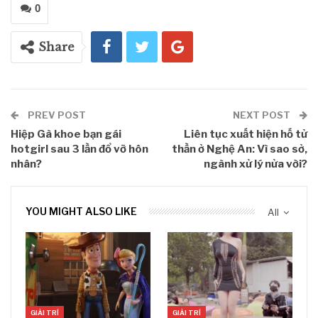
0
Share
PREV POST
NEXT POST
Hiệp Gà khoe bạn gái
Liên tục xuất hiện hố tử
hotgirl sau 3 lần đổ vỡ hôn
thần ở Nghệ An: Vì sao sở,
nhân?
ngành xử lý nửa vời?
YOU MIGHT ALSO LIKE
All
GIẢI TRÍ
GIẢI TRÍ