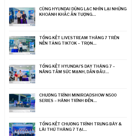
CÙNG HYUNDAI DŨNG LẠC NHÌN LẠI NHỮNG
KHOẢNH KHẮC ẤN TƯỢNG…
TỔNG KẾT LIVESTREAM THÁNG 7 TRÊN
NỀN TẢNG TIKTOK – TRỌN…
TỔNG KẾT HYUNDAI’S DAY THÁNG 7 –
NÂNG TẦM SỨC MẠNH, DẪN ĐẦU…
CHƯƠNG TRÌNH MINIROADSHOW N500
SERIES – HÀNH TRÌNH ĐẾN…
TỔNG KẾT CHƯƠNG TRÌNH TRƯNG BÀY &
LÁI THỬ THÁNG 7 TẠI…