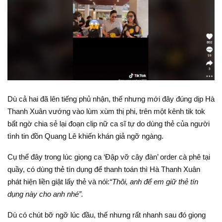
Dù cả hai đã lên tiếng phủ nhận, thế nhưng mới đây đúng dịp Hà
Thanh Xuân vướng vào lùm xùm thị phi, trên một kênh tik tok
bất ngờ chia sẻ lại đoạn clip nữ ca sĩ tự do dùng thẻ của người
tình tin đồn Quang Lê khiến khán giả ngỡ ngàng.
Cụ thể đây trong lúc giọng ca ‘Đập vỡ cây đàn’ order cà phê tại
quầy, có dùng thẻ tín dụng để thanh toán thì Hà Thanh Xuân
phát hiện liền giật lấy thẻ và nói:
“Thôi, anh để em giữ thẻ tín
dụng này cho anh nhé”.
Dù có chút bỡ ngỡ lúc đầu, thế nhưng rất nhanh sau đó giọng