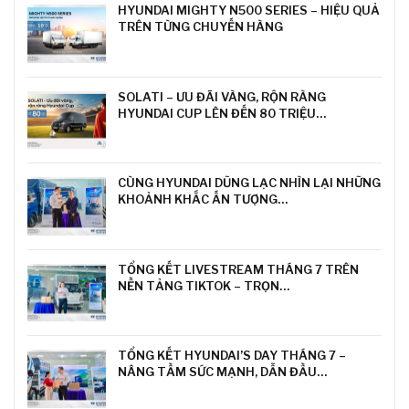
HYUNDAI MIGHTY N500 SERIES – HIỆU QUẢ
TRÊN TỪNG CHUYẾN HÀNG
SOLATI – ƯU ĐÃI VÀNG, RỘN RÀNG
HYUNDAI CUP LÊN ĐẾN 80 TRIỆU…
CÙNG HYUNDAI DŨNG LẠC NHÌN LẠI NHỮNG
KHOẢNH KHẮC ẤN TƯỢNG…
TỔNG KẾT LIVESTREAM THÁNG 7 TRÊN
NỀN TẢNG TIKTOK – TRỌN…
TỔNG KẾT HYUNDAI’S DAY THÁNG 7 –
NÂNG TẦM SỨC MẠNH, DẪN ĐẦU…