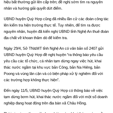
hiệu bất thường gửi lên cấp trên; đề nghị sớm tìm ra nguyên
nhân và hướng giải quyết dứt điểm.
UBND huyện Quỳ Hợp cũng đã nhiều lần cử các đoàn công tác
lên kiểm tra hiện trường thực tế. Tuy nhiên, để tìm ra được
nguyên nhân, huyện đã kiến nghị UBND tỉnh Nghệ An thuê đoàn
địa chất về khoan thăm dò để kiểm tra.
Ngày 29/4, Sở TN&MT tỉnh Nghệ An có văn bản số 2407 gửi
UBND huyện Quỳ Hợp đề nghị huyện “ra thông báo yêu cầu
yêu cầu các tổ chức, cá nhân tạm dừng ngay việc hút, khai
thác nước ngầm tại khu vực bản Công, bản Na Hiêng, bản
Poong và vùng lân cận và có biện pháp xử lý nghiêm đối với
các trường hợp không thực hiện”.
Đến ngày 11/5, UBND huyện Quỳ Hợp có thông báo về việc
tạm dừng bơm hút, khai thác nước ngầm đối với một số doanh
nghiệp đang hoạt động trên địa bàn xã Châu Hồng.