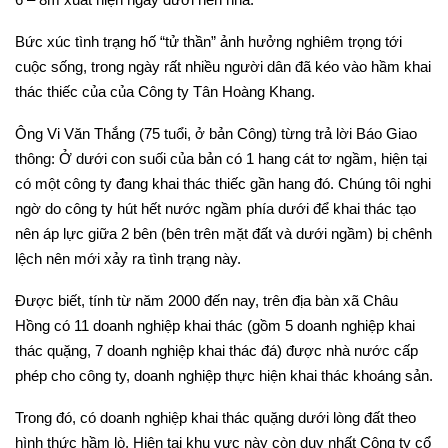
Bức xúc tình trạng hố “tử thần” ảnh hưởng nghiêm trọng tới
cuộc sống, trong ngày rất nhiều người dân đã kéo vào hầm khai
thác thiếc của của Công ty Tân Hoàng Khang.
Ông Vi Văn Thắng (75 tuổi, ở bản Công) từng trả lời Báo Giao
thông: Ở dưới con suối của bản có 1 hang cát tơ ngầm, hiện tại
có một công ty đang khai thác thiếc gần hang đó. Chúng tôi nghi
ngờ do công ty hút hết nước ngầm phía dưới để khai thác tạo
nên áp lực giữa 2 bên (bên trên mặt đất và dưới ngầm) bị chênh
lệch nên mới xảy ra tình trạng này.
Được biết, tính từ năm 2000 đến nay, trên địa bàn xã Châu
Hồng có 11 doanh nghiệp khai thác (gồm 5 doanh nghiệp khai
thác quặng, 7 doanh nghiệp khai thác đá) được nhà nước cấp
phép cho công ty, doanh nghiệp thực hiện khai thác khoáng sản.
Trong đó, có doanh nghiệp khai thác quặng dưới lòng đất theo
hình thức hầm lò. Hiện tại khu vực này còn duy nhất Công ty cổ