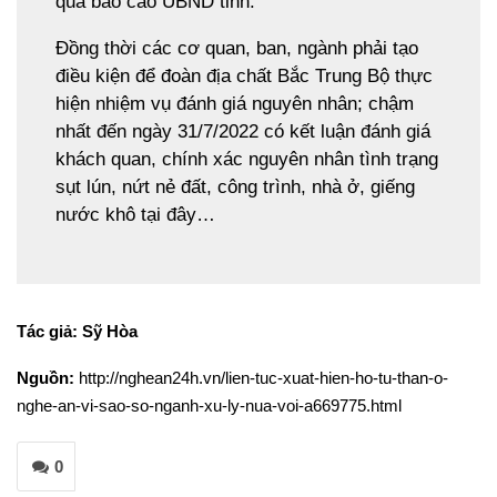
quả báo cáo UBND tỉnh.
Đồng thời các cơ quan, ban, ngành phải tạo
điều kiện để đoàn địa chất Bắc Trung Bộ thực
hiện nhiệm vụ đánh giá nguyên nhân; chậm
nhất đến ngày 31/7/2022 có kết luận đánh giá
khách quan, chính xác nguyên nhân tình trạng
sụt lún, nứt nẻ đất, công trình, nhà ở, giếng
nước khô tại đây…
Tác giả: Sỹ Hòa
Nguồn:
http://nghean24h.vn/lien-tuc-xuat-hien-ho-tu-than-o-
nghe-an-vi-sao-so-nganh-xu-ly-nua-voi-a669775.html
0