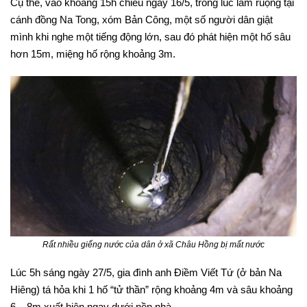
Cụ thể, vào khoảng 15h chiều ngày 16/5, trong lúc làm ruộng tại
cánh đồng Na Tong, xóm Bản Công, một số người dân giật
mình khi nghe một tiếng động lớn, sau đó phát hiện một hố sâu
hơn 15m, miệng hố rộng khoảng 3m.
Rất nhiều giếng nước của dân ở xã Châu Hồng bị mất nước
Lúc 5h sáng ngày 27/5, gia đình anh Điềm Viết Tứ (ở bản Na
Hiêng) tá hỏa khi 1 hố “tử thần” rộng khoảng 4m và sâu khoảng
6 – 8m xuất hiện ngay dưới nền nhà.