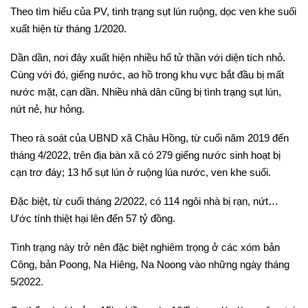
Theo tìm hiểu của PV, tình trạng sụt lún ruộng, dọc ven khe suối
xuất hiện từ tháng 1/2020.
Dần dần, nơi đây xuất hiện nhiều hố tử thần với diện tích nhỏ.
Cùng với đó, giếng nước, ao hồ trong khu vực bắt đầu bị mất
nước mặt, cạn dần. Nhiều nhà dân cũng bị tình trạng sụt lún,
nứt nẻ, hư hỏng.
Theo rà soát của UBND xã Châu Hồng, từ cuối năm 2019 đến
tháng 4/2022, trên địa bàn xã có 279 giếng nước sinh hoạt bị
cạn trơ đáy; 13 hố sụt lún ở ruộng lúa nước, ven khe suối.
Đặc biệt, từ cuối tháng 2/2022, có 114 ngôi nhà bị rạn, nứt…
Ước tính thiệt hại lên đến 57 tỷ đồng.
Tình trạng này trở nên đặc biệt nghiêm trọng ở các xóm bản
Công, bản Poong, Na Hiêng, Na Noong vào những ngày tháng
5/2022.