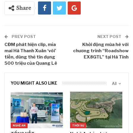
Share
PREV POST
NEXT POST
CĐM phát hiện clip, mỉa
Khởi động mùa hè với
mai Hà Thanh Xuân ‘vòi’
chương trình “Roadshow
tiền, dùng thẻ tín dụng
EX8GTL” tại Hà Tĩnh
500 triệu của Quang Lê
YOU MIGHT ALSO LIKE
All
NGHỆ AN
THỜI SỰ