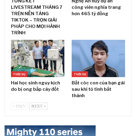
TỔNG KẾT
Nghệ An hủy dự án
LIVESTREAM THÁNG 7
công viên nghĩa trang
TRÊN NỀN TẢNG
hơn 465 tỷ đồng
TIKTOK – TRỌN GIẢI
PHÁP CHO MỌI HÀNH
TRÌNH
THỜI SỰ
THỜI SỰ
Hai học sinh nguy kịch
Bắt cóc con của bạn gái
do bị ong bắp cày đốt
sau khi tỏ tình bất
thành
PREV
NEXT