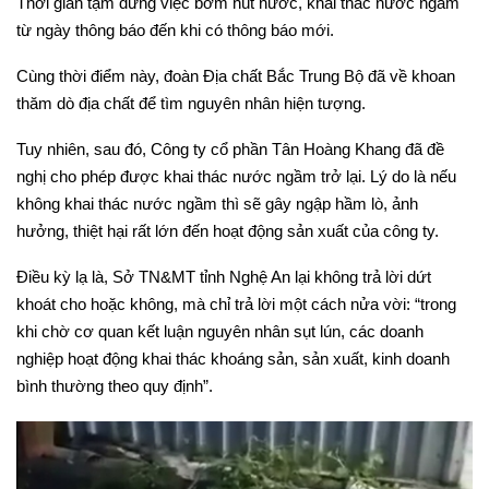
Thời gian tạm dừng việc bơm hút nước, khai thác nước ngầm
từ ngày thông báo đến khi có thông báo mới.
Cùng thời điểm này, đoàn Địa chất Bắc Trung Bộ đã về khoan
thăm dò địa chất để tìm nguyên nhân hiện tượng.
Tuy nhiên, sau đó, Công ty cổ phần Tân Hoàng Khang đã đề
nghị cho phép được khai thác nước ngầm trở lại. Lý do là nếu
không khai thác nước ngầm thì sẽ gây ngập hầm lò, ảnh
hưởng, thiệt hại rất lớn đến hoạt động sản xuất của công ty.
Điều kỳ lạ là, Sở TN&MT tỉnh Nghệ An lại không trả lời dứt
khoát cho hoặc không, mà chỉ trả lời một cách nửa vời: “trong
khi chờ cơ quan kết luận nguyên nhân sụt lún, các doanh
nghiệp hoạt động khai thác khoáng sản, sản xuất, kinh doanh
bình thường theo quy định”.