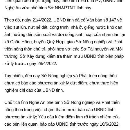
Liên quan đến thực trạng này, theo tìm hiểu của PV, UBND tỉnh
Nghệ An vừa phê bình Sở NN&PTNT tỉnh này.
Theo đó, ngày 21/4/2022, UBND tỉnh đã có Văn bản số 147 về
việc sụt lún, nứt nẻ đất, công trình, nhà ở, giếng nước khô cạn
ảnh hưởng đến sản xuất và đời sống sinh hoạt của nhân dân tại
xã Châu Hồng, huyện Quỳ Hợp, giao Sở Nông nghiệp và Phát
triển nông thôn chủ trì, phối hợp với các Sở Tài nguyên và Môi
trường, Sở Xây dựng kiểm tra tham mưu UBND tỉnh biện pháp
xử lý trước ngày 28/4/2022.
Tuy nhiên, đến nay Sở Nông nghiệp và Phát triển nông thôn
chưa có báo cáo phương án xử lý dứt điểm, chưa thực hiện
nghiêm chỉ đạo của UBND tỉnh.
Chủ tịch tỉnh Nghệ An phê bình Sở Nông nghiệp và Phát triển
nông thôn trong việc chậm tham mưu, báo cáo UBND tỉnh
phương án xử lý; Yêu cầu kiểm điểm làm rõ trách nhiệm của
các bên liên quan, báo cáo UBND tỉnh trước ngày 10/6/2022.