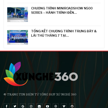
CHƯƠNG TRÌNH MINIROADSHOW N500
SERIES – HÀNH TRÌNH ĐẾN…
TỔNG KẾT CHƯƠNG TRÌNH TRƯNG BÀY &
LÁI THỬ THÁNG 7 TẠI…
® TRANG TIN ĐIỆN TỬ ТỔNG HỢP XỨ NGHỆ 360