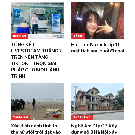
NGHỆ AN
XÃ HỘI
TỔNG KẾT
Hà Tĩnh: Nữ sinh lớp 11
LIVESTREAM THÁNG 7
mất tích sau buổi đi chơi
TRÊN NỀN TẢNG
TIKTOK – TRỌN GIẢI
PHÁP CHO MỌI HÀNH
TRÌNH
TÂM ĐIỂM
PHÁP LUẬT
Xác định danh tính thi
Nghệ An: Cty CP Xây
thể nữ giới trôi dạt vào
dựng số 3 Hà Nội xây