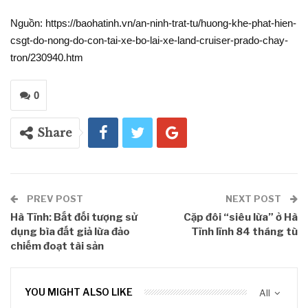
Nguồn: https://baohatinh.vn/an-ninh-trat-tu/huong-khe-phat-hien-
csgt-do-nong-do-con-tai-xe-bo-lai-xe-land-cruiser-prado-chay-
tron/230940.htm
0
Share
PREV POST
NEXT POST
Hà Tĩnh: Bắt đối tượng sử
Cặp đôi “siêu lừa” ở Hà
dụng bìa đất giả lừa đảo
Tĩnh lĩnh 84 tháng tù
chiếm đoạt tài sản
YOU MIGHT ALSO LIKE
All