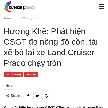
Home
Tin Xứ Nghệ
Hương Khê: Phát hiện
CSGT đo nồng độ cồn, tài
xế bỏ lại xe Land Cruiser
Prado chạy trốn
TIN XỨ NGHỆ
HÀ TĨNH
0
Share
Khi phát hiện lực lượng CSGT Công an huyện Hương Khê