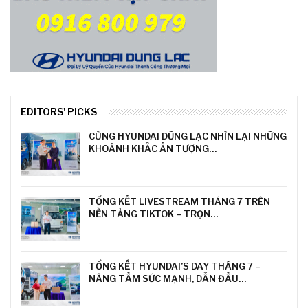
EDITORS' PICKS
CÙNG HYUNDAI DŨNG LẠC NHÌN LẠI NHỮNG
KHOẢNH KHẮC ẤN TƯỢNG…
TỔNG KẾT LIVESTREAM THÁNG 7 TRÊN
NỀN TẢNG TIKTOK – TRỌN…
TỔNG KẾT HYUNDAI’S DAY THÁNG 7 –
NÂNG TẦM SỨC MẠNH, DẪN ĐẦU…