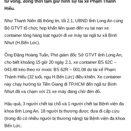
tử vong, đồng thời tạm giữ hình sự tài xế Phạm Thành
Hiếu.
Như Thanh Niên đã thông tin, tối 2.1, UBND tỉnh Long An cùng
Bộ GTVT tổ chức họp khẩn liên quan đến vụ tai nạn xe
container tông hàng loạt người đi xe máy tại ngã tư xã Bình
Nhựt (H.Bến Lức).
Ông Đặng Hoàng Tuấn, Phó giám đốc Sở GTVT tỉnh Long An,
cho biết khoảng 15 giờ 20 ngày 2.1, xe container BS 62C –
043.48 kéo theo rơ moóc BS 62R – 001.08 do tài xế Phạm
Thành Hiếu (32 tuổi, ngụ H.Bến Lức) điều khiển. Xe container
này chạy hướng từ Tiền Giang đi TP.HCM đến ngã tư Bình
Nhựt đã va chạm với 21 xe máy đang chờ đèn đỏ.
Hậu quả, 3 người chết tại chỗ và 1 người chết tại Bệnh viện đa
khoa tỉnh Long An. 18 người bị thương được đưa đi cấp cứu
(trong đó có nhiều người bị thương nặng) tại Bệnh viện đa khoa
Bến Lức.