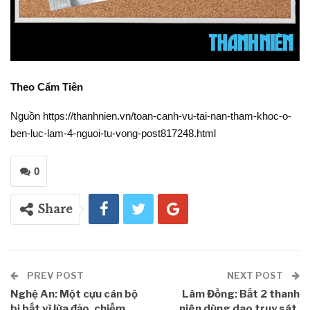
Theo Cẩm Tiên
Nguồn https://thanhnien.vn/toan-canh-vu-tai-nan-tham-khoc-o-
ben-luc-lam-4-nguoi-tu-vong-post817248.html
0
Share
PREV POST
NEXT POST
Nghệ An: Một cựu cán bộ
Lâm Đồng: Bắt 2 thanh
bị bắt vì lừa đảo, chiếm
niên dùng dao truy sát,