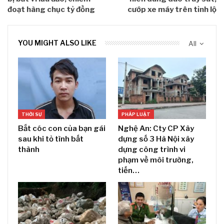
đoạt hàng chục tỷ đồng
cướp xe máy trên tỉnh lộ
YOU MIGHT ALSO LIKE
All
THỜI SỰ
PHÁP LUẬT
Bắt cóc con của bạn gái
Nghệ An: Cty CP Xây
sau khi tỏ tình bất
dựng số 3 Hà Nội xây
thành
dựng công trình vi
phạm về môi trường,
tiến…