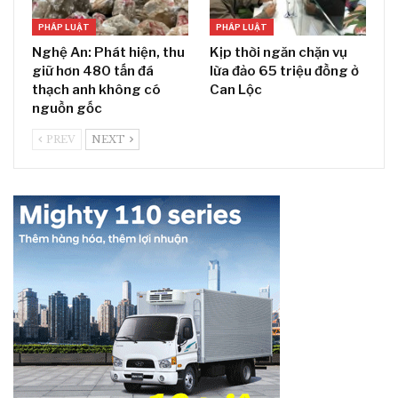
PHÁP LUẬT
PHÁP LUẬT
Nghệ An: Phát hiện, thu
Kịp thời ngăn chặn vụ
giữ hơn 480 tấn đá
lừa đảo 65 triệu đồng ở
thạch anh không có
Can Lộc
nguồn gốc
PREV
NEXT