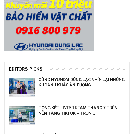
EDITORS' PICKS
CÙNG HYUNDAI DŨNG LẠC NHÌN LẠI NHỮNG
KHOẢNH KHẮC ẤN TƯỢNG…
TỔNG KẾT LIVESTREAM THÁNG 7 TRÊN
NỀN TẢNG TIKTOK – TRỌN…