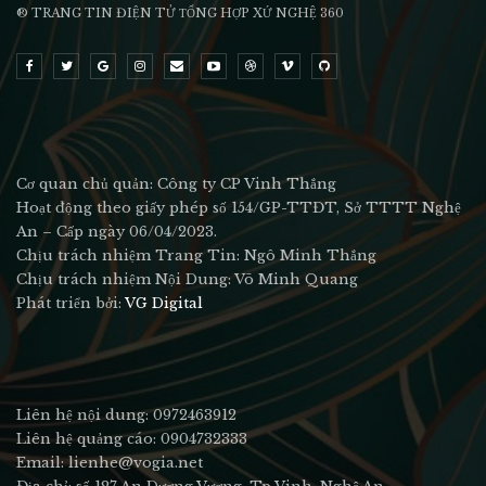
® TRANG TIN ĐIỆN TỬ ТỔNG HỢP XỨ NGHỆ 360
Cơ quan chủ quản: Công ty CP Vinh Thắng
Hoạt động theo giấy phép số 154/GP-TTĐT, Sở TTTT Nghệ
An – Cấp ngày 06/04/2023.
Chịu trách nhiệm Trang Tin: Ngô Minh Thắng
Chịu trách nhiệm Nội Dung: Võ Minh Quang
Phát triển bởi:
VG Digital
Liên hệ nội dung: 0972463912
Liên hệ quảng cáo: 0904732333
Email: lienhe@vogia.net