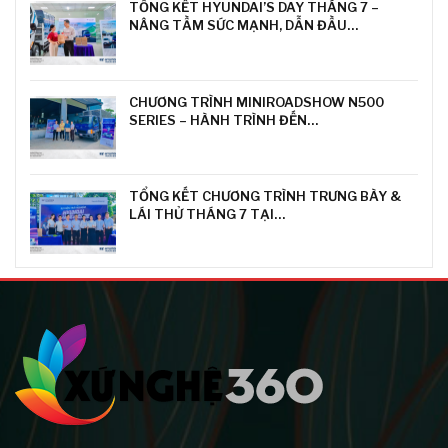
TỔNG KẾT HYUNDAI’S DAY THÁNG 7 –
NÂNG TẦM SỨC MẠNH, DẪN ĐẦU…
CHƯƠNG TRÌNH MINIROADSHOW N500
SERIES – HÀNH TRÌNH ĐẾN…
TỔNG KẾT CHƯƠNG TRÌNH TRƯNG BÀY &
LÁI THỬ THÁNG 7 TẠI…