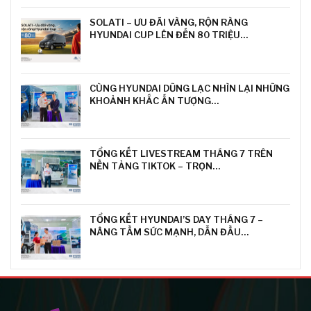
SOLATI – ƯU ĐÃI VÀNG, RỘN RÀNG
HYUNDAI CUP LÊN ĐẾN 80 TRIỆU…
CÙNG HYUNDAI DŨNG LẠC NHÌN LẠI NHỮNG
KHOẢNH KHẮC ẤN TƯỢNG…
TỔNG KẾT LIVESTREAM THÁNG 7 TRÊN
NỀN TẢNG TIKTOK – TRỌN…
TỔNG KẾT HYUNDAI’S DAY THÁNG 7 –
NÂNG TẦM SỨC MẠNH, DẪN ĐẦU…