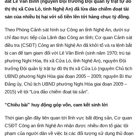
đất Lê Văn Bình (nguyên Đội trưởng Đội quản lý trật tự đô
thị thị xã Cửa Lò, tỉnh Nghệ An) đã lừa đảo chiếm đoạt tài
sản của nhiều bị hại với số tiền lên tới hàng chục tỷ đồng.
Theo Phòng Cảnh sát hình sự Công an tỉnh Nghệ An, dưới sự
chỉ đạo trực tiếp của Lãnh đạo Công an tỉnh; Cơ quan Cảnh sát
điều tra (CSĐT) Công an tỉnh Nghệ An đã khởi tố và ra lệnh bắt
bị can để tạm giam đối với Lê Văn Bình (sinh năm 1970; trú tại
phường Nghi Hòa, thị xã Cửa Lò, tỉnh Nghệ An), nguyên Đội
trưởng Đội quản lý trật tự đô thị thị xã Cửa Lò (nguyên Chủ tịch
UBND phường Nghi Hòa giai đoạn 2005 – 2009; nguyên Bí thư
Đảng ủy, Chủ tịch UBND phường Nghi Hòa giai đoạn 2009 –
2015) về tội “Lừa đảo chiếm đoạt tài sản”.
“Chiêu bài” huy động góp vốn, cam kết sinh lời
Thời gian gần đây liên quan tới lĩnh vực bất động sản, Cơ quan
CSĐT Công an tỉnh Nghệ An nhận được nhiều đơn tố giác tội
phạm của người dân về việc bị các đối tượng sử dụng thủ đoạn