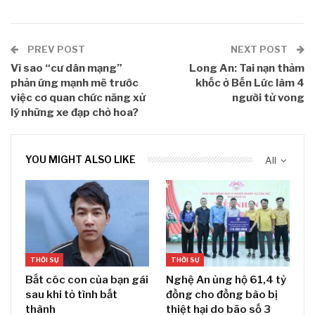
PREV POST
NEXT POST
Vì sao “cư dân mạng”
Long An: Tai nạn thảm
phản ứng mạnh mẽ trước
khốc ở Bến Lức làm 4
việc cơ quan chức năng xử
người tử vong
lý những xe đạp chở hoa?
YOU MIGHT ALSO LIKE
All
THỜI SỰ
THỜI SỰ
Bắt cóc con của bạn gái
Nghệ An ủng hộ 61,4 tỷ
sau khi tỏ tình bất
đồng cho đồng bào bị
thành
thiệt hại do bão số 3