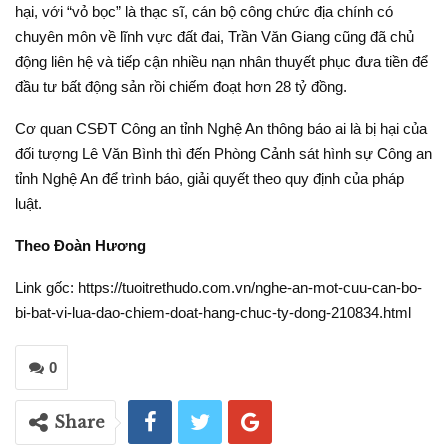
hại, với “vỏ bọc” là thạc sĩ, cán bộ công chức địa chính có
chuyên môn về lĩnh vực đất đai, Trần Văn Giang cũng đã chủ
động liên hệ và tiếp cận nhiều nạn nhân thuyết phục đưa tiền để
đầu tư bất động sản rồi chiếm đoạt hơn 28 tỷ đồng.
Cơ quan CSĐT Công an tỉnh Nghệ An thông báo ai là bị hại của
đối tượng Lê Văn Bình thì đến Phòng Cảnh sát hình sự Công an
tỉnh Nghệ An để trình báo, giải quyết theo quy định của pháp
luật.
Theo Đoàn Hương
Link gốc: https://tuoitrethudo.com.vn/nghe-an-mot-cuu-can-bo-
bi-bat-vi-lua-dao-chiem-doat-hang-chuc-ty-dong-210834.html
0
Share