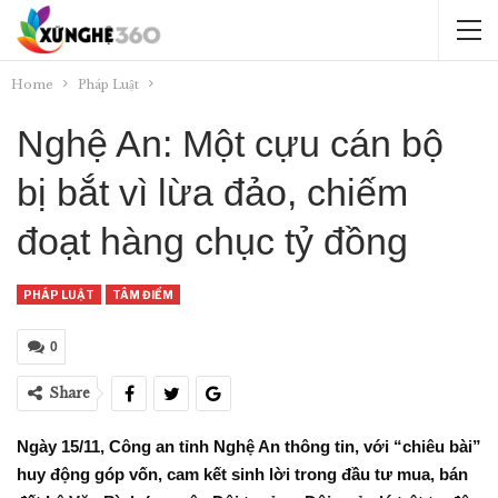
Home
Pháp Luật
Nghệ An: Một cựu cán bộ
bị bắt vì lừa đảo, chiếm
đoạt hàng chục tỷ đồng
PHÁP LUẬT
TÂM ĐIỂM
0
Share
Ngày 15/11, Công an tỉnh Nghệ An thông tin, với “chiêu bài”
huy động góp vốn, cam kết sinh lời trong đầu tư mua, bán