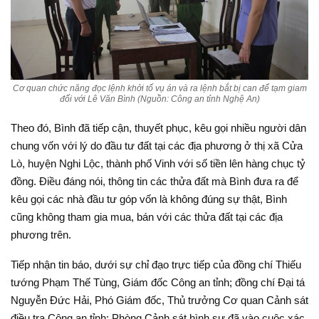
Cơ quan chức năng đọc lệnh khởi tố vụ án và ra lệnh bắt bị can để tạm giam
đối với Lê Văn Bình (Nguồn: Công an tỉnh Nghệ An)
Theo đó, Bình đã tiếp cận, thuyết phục, kêu gọi nhiều người dân
chung vốn với lý do đầu tư đất tại các địa phương ở thị xã Cửa
Lò, huyện Nghi Lộc, thành phố Vinh với số tiền lên hàng chục tỷ
đồng. Điều đáng nói, thông tin các thửa đất mà Bình đưa ra để
kêu gọi các nhà đầu tư góp vốn là không đúng sự thật, Bình
cũng không tham gia mua, bán với các thửa đất tại các địa
phương trên.
Tiếp nhận tin báo, dưới sự chỉ đạo trực tiếp của đồng chí Thiếu
tướng Phạm Thế Tùng, Giám đốc Công an tỉnh; đồng chí Đại tá
Nguyễn Đức Hải, Phó Giám đốc, Thủ trưởng Cơ quan Cảnh sát
điều tra Công an tỉnh; Phòng Cảnh sát hình sự đã vào cuộc xác