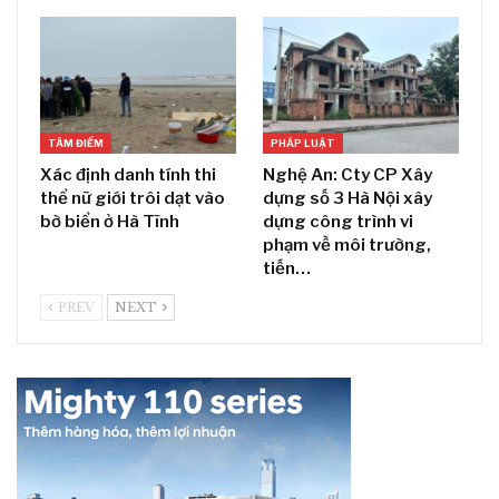
TÂM ĐIỂM
PHÁP LUẬT
Xác định danh tính thi
Nghệ An: Cty CP Xây
thể nữ giới trôi dạt vào
dựng số 3 Hà Nội xây
bờ biển ở Hà Tĩnh
dựng công trình vi
phạm về môi trường,
tiến…
PREV
NEXT