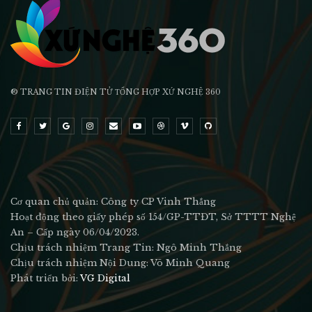
® TRANG TIN ĐIỆN TỬ ТỔNG HỢP XỨ NGHỆ 360
Cơ quan chủ quản: Công ty CP Vinh Thắng
Hoạt động theo giấy phép số 154/GP-TTĐT, Sở TTTT Nghệ
An – Cấp ngày 06/04/2023.
Chịu trách nhiệm Trang Tin: Ngô Minh Thắng
Chịu trách nhiệm Nội Dung: Võ Minh Quang
Phát triển bởi:
VG Digital