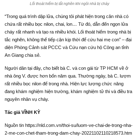
Lối thoát hiểm bị tắt nghẽn khi ngôi nhà bị cháy
“Trong quá trình dập lửa, chúng tôi phát hiện trong căn nhà có
chứa rất nhiều bọc nilon, chai, lon… Từ đó, dẫn đến ngọn lửa
cháy rất nhanh và tạo ra nhiều khói. Lối thoát hiểm trong nhà bị
tắc nghẽn, không thể tiếp cận kịp thời để cứu hai mẹ con” – đại
diện Phòng Cảnh sát PCCC và Cứu nạn cứu hộ Công an tỉnh
An Giang chia sẻ.
Người dân tại đây, cho biết bà C. và con gái từ TP HCM về ở
nhà ông V. được hơn bốn năm qua. Thường ngày, bà C. lượm
rất nhiều bọc nilon để trong nhà. Hiện lực lượng chức năng
đang khám nghiệm hiện trường, khám nghiệm tử thi và điều tra
nguyên nhân vụ cháy.
Tác giả VĨNH KỲ
Nguồn tin https://nld.com.vn/thoi-su/luom-ve-chai-de-trong-nha-
2-me-con-chet-tham-trong-dam-chay-20221102110218573.htm