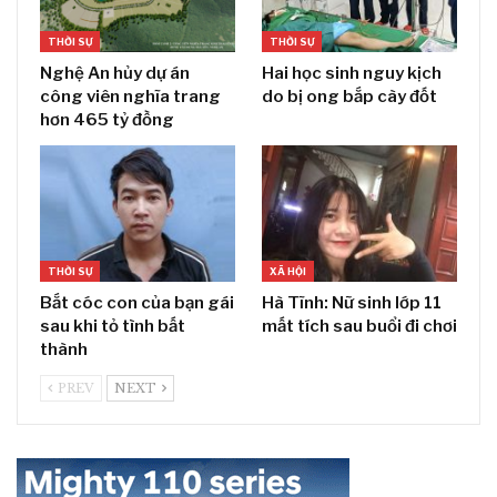
THỜI SỰ
THỜI SỰ
Nghệ An hủy dự án
Hai học sinh nguy kịch
công viên nghĩa trang
do bị ong bắp cày đốt
hơn 465 tỷ đồng
THỜI SỰ
XÃ HỘI
Bắt cóc con của bạn gái
Hà Tĩnh: Nữ sinh lớp 11
sau khi tỏ tình bất
mất tích sau buổi đi chơi
thành
PREV
NEXT