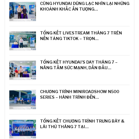
CÙNG HYUNDAI DŨNG LẠC NHÌN LẠI NHỮNG
KHOẢNH KHẮC ẤN TƯỢNG…
TỔNG KẾT LIVESTREAM THÁNG 7 TRÊN
NỀN TẢNG TIKTOK – TRỌN…
TỔNG KẾT HYUNDAI’S DAY THÁNG 7 –
NÂNG TẦM SỨC MẠNH, DẪN ĐẦU…
CHƯƠNG TRÌNH MINIROADSHOW N500
SERIES – HÀNH TRÌNH ĐẾN…
TỔNG KẾT CHƯƠNG TRÌNH TRƯNG BÀY &
LÁI THỬ THÁNG 7 TẠI…