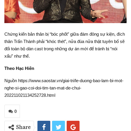
Chứng kiến bản thân bị “bóc phốt” giữa đám đông sự kiện, đích
thân Trấn Thành phải “khóc thét”, nửa đùa nửa thật tuyên bố sẽ
đổi toàn bộ dàn cast trong những dự án mới để tránh bị “nói
xấu” như thế.
Theo Hạc Hiên
Nguồn https://www.saostar.vn/giai-tri/le-duong-bao-lam-bi-mot-
nghe-si-gao-coi-doi-tim-tan-mat-de-chui-
202211021134252728.html
0
Share