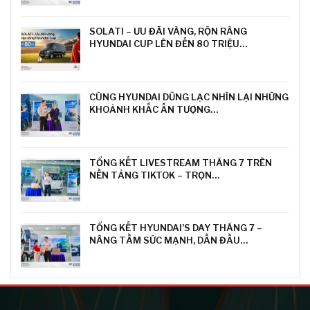
SOLATI – ƯU ĐÃI VÀNG, RỘN RÀNG
HYUNDAI CUP LÊN ĐẾN 80 TRIỆU…
CÙNG HYUNDAI DŨNG LẠC NHÌN LẠI NHỮNG
KHOẢNH KHẮC ẤN TƯỢNG…
TỔNG KẾT LIVESTREAM THÁNG 7 TRÊN
NỀN TẢNG TIKTOK – TRỌN…
TỔNG KẾT HYUNDAI’S DAY THÁNG 7 –
NÂNG TẦM SỨC MẠNH, DẪN ĐẦU…