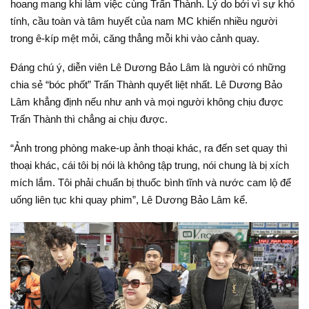
hoang mang khi làm việc cùng Trấn Thành. Lý do bởi vì sự khó
tính, cầu toàn và tâm huyết của nam MC khiến nhiều người
trong ê-kíp mệt mỏi, căng thẳng mỗi khi vào cảnh quay.
Đáng chú ý, diễn viên Lê Dương Bảo Lâm là người có những
chia sẻ “bóc phốt” Trấn Thành quyết liệt nhất. Lê Dương Bảo
Lâm khẳng định nếu như anh và mọi người không chịu được
Trấn Thành thì chẳng ai chịu được.
“Ảnh trong phòng make-up ảnh thoại khác, ra đến set quay thì
thoại khác, cái tôi bị nói là không tập trung, nói chung là bị xích
mích lắm. Tôi phải chuẩn bị thuốc bình tĩnh và nước cam lộ để
uống liên tục khi quay phim”, Lê Dương Bảo Lâm kể.