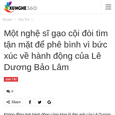
Home
Giải Trí
Một nghệ sĩ gạo cội đòi tìm
tận mặt để phê bình vì bức
xúc về hành động của Lê
Dương Bảo Lâm
GIẢI TRÍ
0
Share
Không đồng tình hành động công khai tố đàn anh của Lê Dương