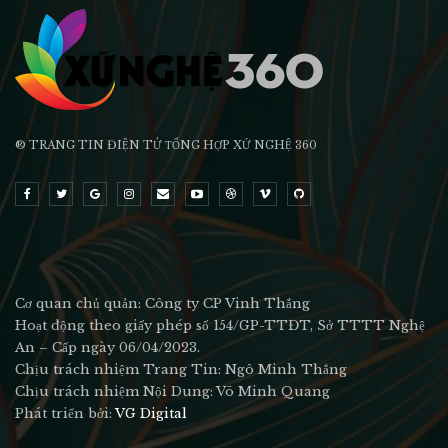
® TRANG TIN ĐIỆN TỬ ТỔNG HỢP XỨ NGHỆ 360
Cơ quan chủ quản: Công ty CP Vinh Thắng
Hoạt động theo giấy phép số 154/GP-TTĐT, Sở TTTT Nghệ
An – Cấp ngày 06/04/2023.
Chịu trách nhiệm Trang Tin: Ngô Minh Thắng
Chịu trách nhiệm Nội Dung: Võ Minh Quang
Phát triển bởi:
VG Digital