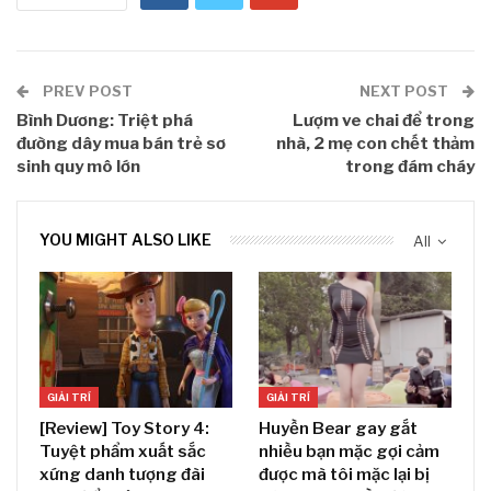
PREV POST
NEXT POST
Bình Dương: Triệt phá
Lượm ve chai để trong
đường dây mua bán trẻ sơ
nhà, 2 mẹ con chết thảm
sinh quy mô lớn
trong đám cháy
YOU MIGHT ALSO LIKE
All
GIẢI TRÍ
GIẢI TRÍ
[Review] Toy Story 4:
Huyền Bear gay gắt
Tuyệt phẩm xuất sắc
nhiều bạn mặc gợi cảm
xứng danh tượng đài
được mà tôi mặc lại bị