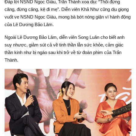
Đáp lời NSND Ngọc Giàu, Trấn Thành xoa dịu: “Thôi đừng
căng, đừng căng, kệ đi mẹ”. Diễn viên Khả Như cũng dịu giọng
vuốt ve NSND Ngọc Giàu, mong bà bớt nóng giận vì hành động
của Lê Dương Bảo Lâm.
Ngoài Lê Dương Bảo Lâm, diễn viên Song Luân cho biết anh
suy nhược, giảm sút cả về tinh thần lẫn sức khỏe, cảm giác
thần kinh như bị ngáo sau khi trở về từ đoàn phim của Trấn
Thành.