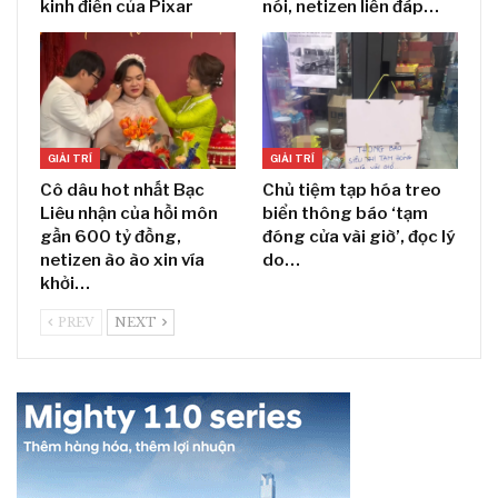
kinh điển của Pixar
nói, netizen liền đáp…
GIẢI TRÍ
GIẢI TRÍ
Cô dâu hot nhất Bạc
Chủ tiệm tạp hóa treo
Liêu nhận của hồi môn
biển thông báo ‘tạm
gần 600 tỷ đồng,
đóng cửa vài giờ’, đọc lý
netizen ào ào xin vía
do…
khởi…
PREV
NEXT