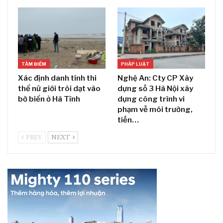
TÂM ĐIỂM
PHÁP LUẬT
Xác định danh tính thi
Nghệ An: Cty CP Xây
thể nữ giới trôi dạt vào
dựng số 3 Hà Nội xây
bờ biển ở Hà Tĩnh
dựng công trình vi
phạm về môi trường,
tiến…
PREV
NEXT