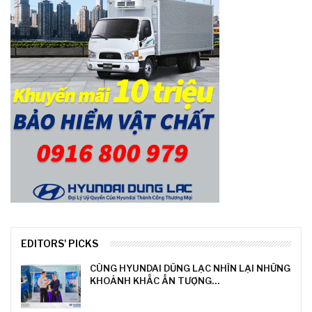
EDITORS' PICKS
CÙNG HYUNDAI DŨNG LẠC NHÌN LẠI NHỮNG
KHOẢNH KHẮC ẤN TƯỢNG…