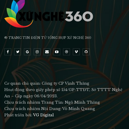
® TRANG TIN ĐIỆN TỬ ТỔNG HỢP XỨ NGHỆ 360
Cơ quan chủ quản: Công ty CP Vinh Thắng
Hoạt động theo giấy phép số 154/GP-TTĐT, Sở TTTT Nghệ
An – Cấp ngày 06/04/2023.
Chịu trách nhiệm Trang Tin: Ngô Minh Thắng
Chịu trách nhiệm Nội Dung: Võ Minh Quang
Phát triển bởi:
VG Digital