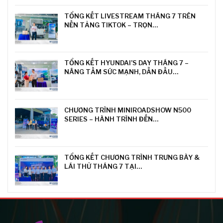
TỔNG KẾT LIVESTREAM THÁNG 7 TRÊN
NỀN TẢNG TIKTOK – TRỌN…
TỔNG KẾT HYUNDAI’S DAY THÁNG 7 –
NÂNG TẦM SỨC MẠNH, DẪN ĐẦU…
CHƯƠNG TRÌNH MINIROADSHOW N500
SERIES – HÀNH TRÌNH ĐẾN…
TỔNG KẾT CHƯƠNG TRÌNH TRƯNG BÀY &
LÁI THỬ THÁNG 7 TẠI…