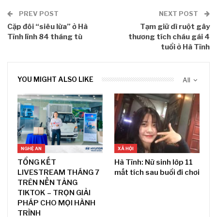
PREV POST
NEXT POST
Cặp đôi “siêu lừa” ở Hà
Tạm giữ dì ruột gây
Tĩnh lĩnh 84 tháng tù
thương tích cháu gái 4
tuổi ở Hà Tĩnh
YOU MIGHT ALSO LIKE
All
NGHỆ AN
XÃ HỘI
TỔNG KẾT
Hà Tĩnh: Nữ sinh lớp 11
LIVESTREAM THÁNG 7
mất tích sau buổi đi chơi
TRÊN NỀN TẢNG
TIKTOK – TRỌN GIẢI
PHÁP CHO MỌI HÀNH
TRÌNH