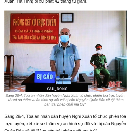
Xuân, Hà Tĩnh) bị xử phạt 42 tháng tù giam.
Sáng 28/4, Tòa án nhân dân huyện Nghi Xuân tổ chức phiên tòa trực tuyến,
xét xử sơ thẩm vụ án hình sự đối với bị cáo Nguyễn Quốc Bảo về tội “Mua
bán trái phép chất ma tuý”.
Sáng 28/4, Tòa án nhân dân huyện Nghi Xuân tổ chức phiên tòa
trực tuyến, xét xử sơ thẩm vụ án hình sự đối với bị cáo Nguyễn
Quốc Bảo về tội “Mua bán trái phép chất ma tuý”.