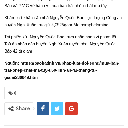
Bảo và P.V.C về hành vi mua bán trái phép chất ma túy.
Khám xét khẩn cấp nhà Nguyễn Quốc Bảo, lực lượng Công an
huyện Nghi Xuân thu giữ 4,0925gam Methamphetamine.
Tại phiên xử, Nguyễn Quốc Bảo thừa nhận hành vi phạm tội.
Toà án nhân dân huyện Nghi Xuân tuyên phạt Nguyễn Quốc
Bảo 42 tù giam.
Nguồn: https://baohatinh.vn/phap-luat-doi-song/mua-ban-
trai-phep-chat-ma-tuy-u50-linh-an-42-thang-tu-
giam/230849.htm
0
Share