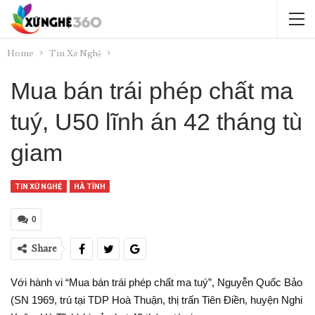
Home
Tin Xứ Nghệ
Mua bán trái phép chất ma
tuý, U50 lĩnh án 42 tháng tù
giam
TIN XỨ NGHỆ
HÀ TĨNH
0
Share
Với hành vi “Mua bán trái phép chất ma tuý”, Nguyễn Quốc Bảo
(SN 1969, trú tại TDP Hoà Thuận, thị trấn Tiên Điền, huyện Nghi