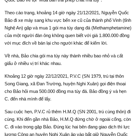
Theo cáo trạng, khoảng 14 giờ ngày 21/12/2021, Nguyễn Quốc
Bảo đi xe máy sang khu vực bến xe cũ của thành phố Vinh (tỉnh
Nghệ An) gặp và mua 1 gói ma túy dạng đá (Methamphetamine)
của một người đàn ông không quen biết với giá 1.800.000 đồng
với mục đích về bán lại cho người khác để kiếm lời.
Về nhà, Bảo chia gói ma túy này thành nhiều bao nhỏ và cất
giấu ở nhiều vị trí khác nhau.
Khoảng 12 giờ ngày 22/12/2021, P.V.C (SN 1979, trú tại thôn
Song Giang, xã Đan Trường, huyện Nghi Xuân) gọi điện thoại
cho Bảo hỏi mua 500.000 đồng ma túy đá. Bảo đồng ý và hẹn
C. đến nhà mình để lấy.
Sau cuộc hẹn, P.V.C rủ thêm H.M.Q (SN 2001, trú cùng thôn) đi
cùng. Khi đến gần nhà Bảo, H.M.Q đứng chờ ở ngoài cổng, còn
C. đi vào trong gặp Bảo. Đúng lúc hai bên đang giao dịch thì lực
lượng Công an huyện Nghi Xuân ập vào bắt giữ Nguyễn Quốc