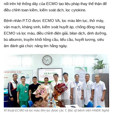
nối trên hệ thống dây của ECMO tạo liệu pháp thay thế thận để
điều chỉnh toan kiềm, kiểm soát dịch, lọc cytokine.
Bệnh nhân P.T.O được ECMO VA, lọc máu liên tục, thở máy,
vận mạch, kháng sinh, kiểm soát huyết áp, chống đông màng
ECMO và lọc máu, điều chỉnh điện giải, bilan dịch, dinh dưỡng,
bù albumin, truyền khối hồng cầu, tiểu cầu, huyết tương, siêu
âm đánh giá chức năng tim hằng ngày.
Kĩ thuật ECMO và lọc máu liên tục được các Y, Bác sỹ bệnh viện HNĐK Nghệ