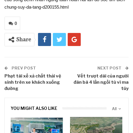
chung-suy-da-tang-d200155.html
0
Share
PREV POST
NEXT POST
Phạt tài xế xả chất thải vệ
Vết trượt dài của người
sinh trên xe khách xuống
đàn bà 4 lần ngồi tù vì ma
đường
túy
YOU MIGHT ALSO LIKE
All