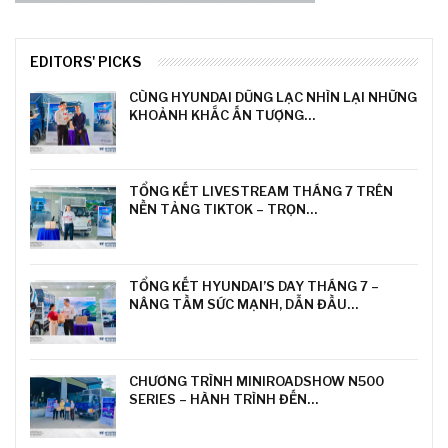
EDITORS' PICKS
CÙNG HYUNDAI DŨNG LẠC NHÌN LẠI NHỮNG
KHOẢNH KHẮC ẤN TƯỢNG…
TỔNG KẾT LIVESTREAM THÁNG 7 TRÊN
NỀN TẢNG TIKTOK – TRỌN…
TỔNG KẾT HYUNDAI’S DAY THÁNG 7 –
NÂNG TẦM SỨC MẠNH, DẪN ĐẦU…
CHƯƠNG TRÌNH MINIROADSHOW N500
SERIES – HÀNH TRÌNH ĐẾN…