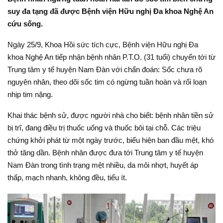
suy đa tạng đã được Bệnh viện Hữu nghị Đa khoa Nghệ An
cứu sống.
Ngày 25/9, Khoa Hồi sức tích cực, Bệnh viện Hữu nghị Đa
khoa Nghệ An tiếp nhận bệnh nhân P.T.O. (31 tuổi) chuyển tới từ
Trung tâm y tế huyện Nam Đàn với chẩn đoán: Sốc chưa rõ
nguyên nhân, theo dõi sốc tim có ngừng tuần hoàn và rối loạn
nhịp tim nặng.
Khai thác bệnh sử, được người nhà cho biết: bệnh nhân tiền sử
bị trĩ, đang điều trị thuốc uống và thuốc bôi tại chỗ. Các triệu
chứng khởi phát từ một ngày trước, biểu hiện ban đầu mệt, khó
thở tăng dần. Bệnh nhân được đưa tới Trung tâm y tế huyện
Nam Đàn trong tình trạng mệt nhiều, da môi nhợt, huyết áp
thấp, mạch nhanh, không đều, tiểu ít.