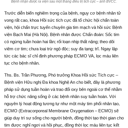
Bệnh nhận được ra viện sau một tháng điều trị tích cực – ảnh BVCC.
Trước diễn biến nghiêm trọng của bệnh, nguy cơ bệnh nhân tử
vong rất cao, khoa Hồi sức tích cực đã tổ chức hội chẩn toàn
viện, hội chẩn trực tuyến chuyên gia tim mạch và hồi sức Bệnh
viện Bạch Mai (Hà Nội). Bệnh nhân được Chẩn đoán: Sốc tim
có ngừng tuần hoàn hai lần; rối loạn nhịp thất nặng; theo dõi
viêm cơ tim; chưa loại trừ ngộ độc; suy đa tạng; trĩ. Ngay lập
tức các bác sĩ chỉ định phương pháp ECMO VA, lọc máu liên
tục cho bệnh nhân.
Ths. Bs. Trần Phương, Phó trưởng Khoa Hồi sức Tích cực –
Bệnh viện Hữu nghị Đa khoa Nghệ An cho biết, đây là phương
pháp sử dụng tuần hoàn và trao đổi oxy bên ngoài cơ thể nhằm
hỗ trợ chức năng sống ở các bệnh nhân suy tuần hoàn. Với
nguyên lý hoạt động tương tự như một máy tim phổi nhân tạo,
ECMO (Extracorporeal Membrane Oxygenation – ECMO) sẽ
giúp duy trì sự sống cho người bệnh, đồng thời tạo thời gian cho
tim được nghỉ ngơi và hồi phục, đồng thời lọc máu liên tục kết