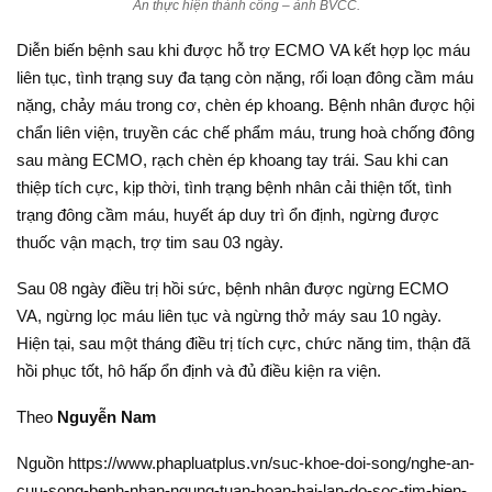
An thực hiện thành công – ảnh BVCC.
Diễn biến bệnh sau khi được hỗ trợ ECMO VA kết hợp lọc máu
liên tục, tình trạng suy đa tạng còn nặng, rối loạn đông cầm máu
nặng, chảy máu trong cơ, chèn ép khoang. Bệnh nhân được hội
chẩn liên viện, truyền các chế phẩm máu, trung hoà chống đông
sau màng ECMO, rạch chèn ép khoang tay trái. Sau khi can
thiệp tích cực, kịp thời, tình trạng bệnh nhân cải thiện tốt, tình
trạng đông cầm máu, huyết áp duy trì ổn định, ngừng được
thuốc vận mạch, trợ tim sau 03 ngày.
Sau 08 ngày điều trị hồi sức, bệnh nhân được ngừng ECMO
VA, ngừng lọc máu liên tục và ngừng thở máy sau 10 ngày.
Hiện tại, sau một tháng điều trị tích cực, chức năng tim, thận đã
hồi phục tốt, hô hấp ổn định và đủ điều kiện ra viện.
Theo
Nguyễn Nam
Nguồn https://www.phapluatplus.vn/suc-khoe-doi-song/nghe-an-
cuu-song-benh-nhan-ngung-tuan-hoan-hai-lan-do-soc-tim-bien-