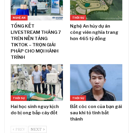
NGHỆ AN
THỜI SỰ
TỔNG KẾT
Nghệ An hủy dự án
LIVESTREAM THÁNG 7
công viên nghĩa trang
TRÊN NỀN TẢNG
hơn 465 tỷ đồng
TIKTOK – TRỌN GIẢI
PHÁP CHO MỌI HÀNH
TRÌNH
THỜI SỰ
THỜI SỰ
Hai học sinh nguy kịch
Bắt cóc con của bạn gái
do bị ong bắp cày đốt
sau khi tỏ tình bất
thành
PREV
NEXT