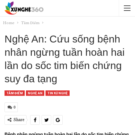
Home
Tâm Điểm
Nghệ An: Cứu sống bệnh
nhân ngừng tuần hoàn hai
lần do sốc tim biến chứng
suy đa tạng
TÂM ĐIỂM
NGHỆ AN
TIN XỨ NGHỆ
0
Share
Bệnh nhân ngừng tuần hoàn hai lần do sốc tim biến chứng