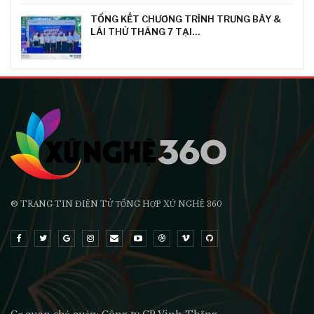
TỔNG KẾT CHƯƠNG TRÌNH TRƯNG BÀY &
LÁI THỬ THÁNG 7 TẠI…
® TRANG TIN ĐIỆN TỬ ТỔNG HỢP XỨ NGHỆ 360