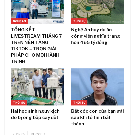
NGHỆ AN
THỜI SỰ
TỔNG KẾT
Nghệ An hủy dự án
LIVESTREAM THÁNG 7
công viên nghĩa trang
TRÊN NỀN TẢNG
hơn 465 tỷ đồng
TIKTOK – TRỌN GIẢI
PHÁP CHO MỌI HÀNH
TRÌNH
THỜI SỰ
THỜI SỰ
Hai học sinh nguy kịch
Bắt cóc con của bạn gái
do bị ong bắp cày đốt
sau khi tỏ tình bất
thành
PREV
NEXT