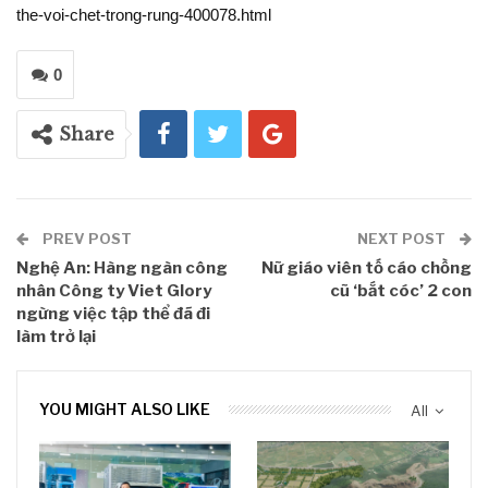
the-voi-chet-trong-rung-400078.html
0
Share
PREV POST
NEXT POST
Nghệ An: Hàng ngàn công
Nữ giáo viên tố cáo chồng
nhân Công ty Viet Glory
cũ ‘bắt cóc’ 2 con
ngừng việc tập thể đã đi
làm trở lại
YOU MIGHT ALSO LIKE
All