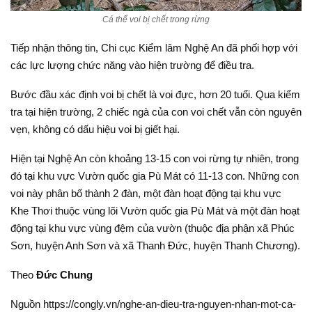
Cá thể voi bị chết trong rừng
Tiếp nhận thông tin, Chi cục Kiểm lâm Nghệ An đã phối hợp với
các lực lượng chức năng vào hiện trường để điều tra.
Bước đầu xác định voi bị chết là voi đực, hơn 20 tuổi. Qua kiểm
tra tại hiện trường, 2 chiếc ngà của con voi chết vẫn còn nguyên
vẹn, không có dấu hiệu voi bị giết hại.
Hiện tại Nghệ An còn khoảng 13-15 con voi rừng tự nhiên, trong
đó tại khu vực Vườn quốc gia Pù Mát có 11-13 con. Những con
voi này phân bố thành 2 đàn, một đàn hoạt động tại khu vực
Khe Thơi thuộc vùng lõi Vườn quốc gia Pù Mát và một đàn hoạt
động tại khu vực vùng đệm của vườn (thuộc địa phận xã Phúc
Sơn, huyện Anh Sơn và xã Thanh Đức, huyện Thanh Chương).
Theo
Đức Chung
Nguồn https://congly.vn/nghe-an-dieu-tra-nguyen-nhan-mot-ca-