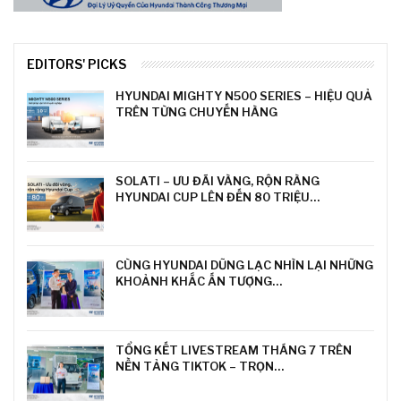
EDITORS' PICKS
HYUNDAI MIGHTY N500 SERIES – HIỆU QUẢ
TRÊN TỪNG CHUYẾN HÀNG
SOLATI – ƯU ĐÃI VÀNG, RỘN RÀNG
HYUNDAI CUP LÊN ĐẾN 80 TRIỆU…
CÙNG HYUNDAI DŨNG LẠC NHÌN LẠI NHỮNG
KHOẢNH KHẮC ẤN TƯỢNG…
TỔNG KẾT LIVESTREAM THÁNG 7 TRÊN
NỀN TẢNG TIKTOK – TRỌN…