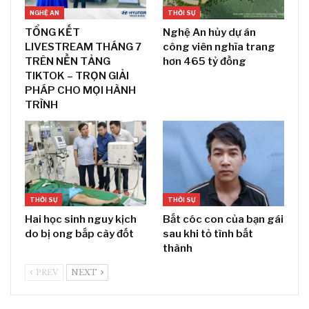
NGHỆ AN
THỜI SỰ
TỔNG KẾT
Nghệ An hủy dự án
LIVESTREAM THÁNG 7
công viên nghĩa trang
TRÊN NỀN TẢNG
hơn 465 tỷ đồng
TIKTOK – TRỌN GIẢI
PHÁP CHO MỌI HÀNH
TRÌNH
THỜI SỰ
THỜI SỰ
Hai học sinh nguy kịch
Bắt cóc con của bạn gái
do bị ong bắp cày đốt
sau khi tỏ tình bất
thành
PREV
NEXT