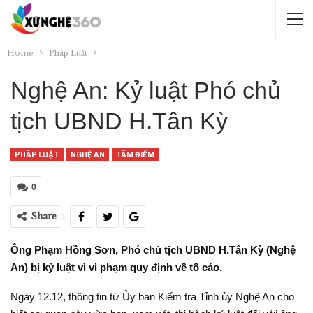
Home
Pháp Luật
Nghệ An: Kỷ luật Phó chủ
tịch UBND H.Tân Kỳ
PHÁP LUẬT
NGHỆ AN
TÂM ĐIỂM
0
Share
Ông Phạm Hồng Sơn, Phó chủ tịch UBND H.Tân Kỳ (Nghệ
An) bị kỷ luật vì vi phạm quy định về tố cáo.
Ngày 12.12, thông tin từ Ủy ban Kiểm tra Tỉnh ủy Nghệ An cho