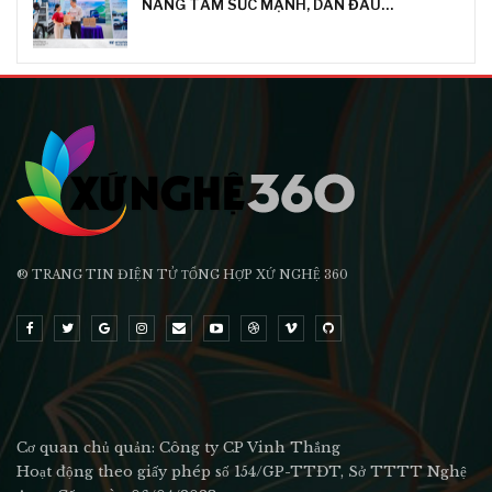
NÂNG TẦM SỨC MẠNH, DẪN ĐẦU…
® TRANG TIN ĐIỆN TỬ ТỔNG HỢP XỨ NGHỆ 360
Cơ quan chủ quản: Công ty CP Vinh Thắng
Hoạt động theo giấy phép số 154/GP-TTĐT, Sở TTTT Nghệ