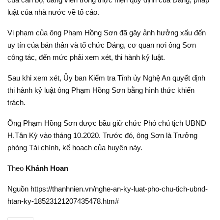
luật của nhà nước về tố cáo.
Vi phạm của ông Phạm Hồng Sơn đã gây ảnh hưởng xấu đến
uy tín của bản thân và tổ chức Đảng, cơ quan nơi ông Sơn
công tác, đến mức phải xem xét, thi hành kỷ luật.
Sau khi xem xét, Ủy ban Kiểm tra Tỉnh ủy Nghệ An quyết định
thi hành kỷ luật ông Phạm Hồng Sơn bằng hình thức khiển
trách.
Ông Phạm Hồng Sơn được bầu giữ chức Phó chủ tịch UBND
H.Tân Kỳ vào tháng 10.2020. Trước đó, ông Sơn là Trưởng
phòng Tài chính, kế hoạch của huyện này.
Theo
Khánh Hoan
Nguồn https://thanhnien.vn/nghe-an-ky-luat-pho-chu-tich-ubnd-
htan-ky-18523121207435478.htm#