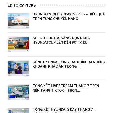
EDITORS' PICKS
HYUNDAI MIGHTY N500 SERIES – HIỆU QUẢ
TRÊN TỪNG CHUYẾN HÀNG
SOLATI – ƯU ĐÃI VÀNG, RỘN RÀNG
HYUNDAI CUP LÊN ĐẾN 80 TRIỆU…
CÙNG HYUNDAI DŨNG LẠC NHÌN LẠI NHỮNG
KHOẢNH KHẮC ẤN TƯỢNG…
TỔNG KẾT LIVESTREAM THÁNG 7 TRÊN
NỀN TẢNG TIKTOK – TRỌN…
TỔNG KẾT HYUNDAI’S DAY THÁNG 7 –