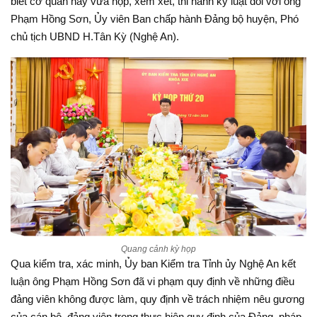
biết cơ quan này vừa họp, xem xét, thi hành kỷ luật đối với ông
Phạm Hồng Sơn, Ủy viên Ban chấp hành Đảng bộ huyện, Phó
chủ tịch UBND H.Tân Kỳ (Nghệ An).
Quang cảnh kỳ họp
Qua kiểm tra, xác minh, Ủy ban Kiểm tra Tỉnh ủy Nghệ An kết
luận ông Phạm Hồng Sơn đã vi phạm quy định về những điều
đảng viên không được làm, quy định về trách nhiệm nêu gương
của cán bộ, đảng viên trong thực hiện quy định của Đảng, pháp