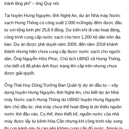
tránh lãng phí” – ông Quý nói.
Tại huyện Hưng Nguyên, tỉnh Nghệ An, dự án Nhà máy Nước
sạch Hưng Thông có công suất 1.000 m3/ngày đêm được đầu
tư với tổng kinh phí 25,8 tỉ đồng. Dự kiến khi đi vào hoạt động,
công trình cung cấp nước sạch cho hơn 1.200 hộ dân trên địa
bàn. Dự án được phê duyệt năm 2009, đến năm 2018 khánh
thành nhưng hiện chưa cung cấp được nước sạch cho người
dân. Ông Nguyễn Hữu Phúc, Chủ tịch UBND xã Hưng Thông,
cho biết xã đã phản ảnh thực trạng lên cấp trên nhưng chưa
được giải quyết.
Ông Thái Huy Dũng,Trưởng Ban Quản lý dự án đầu tư – xây
dựng huyện Hưng Nguyên, tỉnh Nghệ An, cho biết dự án Nhà
máy Nước sạch Hưng Thông do UBND huyện Hưng Nguyên
làm chủ đầu tư, nhà máy chưa thể hoạt động là do thiếu nguồn
nước thô đầu vào. Cụ thể, theo thiết kế, nguồn nước của nhà
máy được lấy từ kênh Hòa Cần nhưng khi công trình xây xong
thì con kênh này bị cạn nên không cung cấp đủ nước. Ngoài ra,