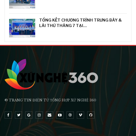
TỔNG KẾT CHƯƠNG TRÌNH TRƯNG BÀY &
LÁI THỬ THÁNG 7 TẠI…
® TRANG TIN ĐIỆN TỬ ТỔNG HỢP XỨ NGHỆ 360