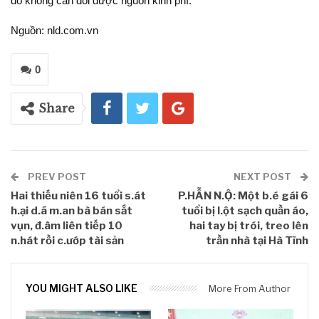
đó không cân đối được nguồn kinh phí.
Nguồn: nld.com.vn
0
Share
PREV POST
NEXT POST
Hai thiếu niên 16 tuổi s.át
P.HẪN N.Ộ: Một b.é gái 6
h.ại d.ã m.an bà bán sắt
tuổi bị l.ột sạch quần áo,
vụn, đ.âm liên tiếp 10
hai tay bị trói, treo lên
n.hát rồi c.ướp tài sản
trần nhà tại Hà Tĩnh
YOU MIGHT ALSO LIKE
More From Author