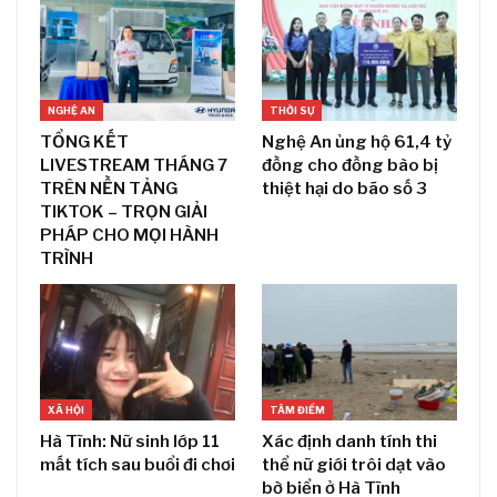
NGHỆ AN
THỜI SỰ
TỔNG KẾT
Nghệ An ủng hộ 61,4 tỷ
LIVESTREAM THÁNG 7
đồng cho đồng bào bị
TRÊN NỀN TẢNG
thiệt hại do bão số 3
TIKTOK – TRỌN GIẢI
PHÁP CHO MỌI HÀNH
TRÌNH
XÃ HỘI
TÂM ĐIỂM
Hà Tĩnh: Nữ sinh lớp 11
Xác định danh tính thi
mất tích sau buổi đi chơi
thể nữ giới trôi dạt vào
bờ biển ở Hà Tĩnh