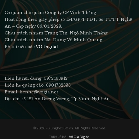
Cơ quan chủ quản: Công ty CP Vinh Thắng
Hoạt động theo giấy phép số 154/GP-TTĐT, Sở TTTT Nghệ
An – Cấp ngày 06/04/2023.
Chịu trách nhiệm Trang Tin: Ngô Minh Thắng
Chịu trách nhiệm Nội Dung: Võ Minh Quang
Phát triển bởi:
VG Digital
Liên hệ nội dung: 0972463912
Liên hệ quảng cáo: 0904732333
Email: lienhe@vogia.net
Địa chỉ: số 127 An Dương Vương, Tp Vinh, Nghệ An
© 2026 - Xunghe360.vn. All Rights Reserved.
Thiết kế bởi:
Võ Gia Digital