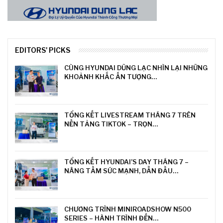
EDITORS' PICKS
CÙNG HYUNDAI DŨNG LẠC NHÌN LẠI NHỮNG
KHOẢNH KHẮC ẤN TƯỢNG…
TỔNG KẾT LIVESTREAM THÁNG 7 TRÊN
NỀN TẢNG TIKTOK – TRỌN…
TỔNG KẾT HYUNDAI’S DAY THÁNG 7 –
NÂNG TẦM SỨC MẠNH, DẪN ĐẦU…
CHƯƠNG TRÌNH MINIROADSHOW N500
SERIES – HÀNH TRÌNH ĐẾN…