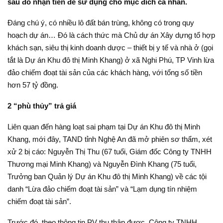
sau đó nhận tiền để sử dụng cho mục đích cá nhân.
Đáng chú ý, có nhiều lô đất bán trùng, không có trong quy
hoạch dự án… Đó là cách thức mà Chủ dự án Xây dựng tổ hợp
khách sạn, siêu thị kinh doanh dược – thiết bị y tế và nhà ở (gọi
tắt là Dự án Khu đô thị Minh Khang) ở xã Nghi Phú, TP Vinh lừa
đảo chiếm đoạt tài sản của các khách hàng, với tổng số tiền
hơn 57 tỷ đồng.
2 “phù thủy” trả giá
Liên quan đến hàng loạt sai phạm tại Dự án Khu đô thị Minh
Khang, mới đây, TAND tỉnh Nghệ An đã mở phiên sơ thẩm, xét
xử 2 bị cáo: Nguyễn Thị Thu (67 tuổi, Giám đốc Công ty TNHH
Thương mại Minh Khang) và Nguyễn Đình Khang (75 tuổi,
Trưởng ban Quản lý Dự án Khu đô thị Minh Khang) về các tội
danh “Lừa đảo chiếm đoạt tài sản” và “Lạm dụng tín nhiệm
chiếm đoạt tài sản”.
Trước đó, theo thông tin PV thu thập được, Công ty TNHH