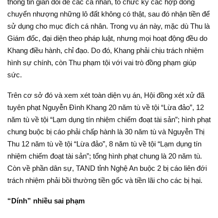
thông tin gian dối để các cá nhân, tổ chức ký các hợp đồng
chuyển nhượng những lô đất không có thật, sau đó nhận tiền để
sử dụng cho mục đích cá nhân. Trong vụ án này, mặc dù Thu là
Giám đốc, đại diện theo pháp luật, nhưng mọi hoạt động đều do
Khang điều hành, chỉ đạo. Do đó, Khang phải chịu trách nhiệm
hình sự chính, còn Thu phạm tội với vai trò đồng phạm giúp
sức.
Trên cơ sở đó và xem xét toàn diện vụ án, Hội đồng xét xử đã
tuyên phạt Nguyễn Đình Khang 20 năm tù về tội “Lừa đảo”, 12
năm tù về tội “Lạm dụng tín nhiệm chiếm đoạt tài sản”; hình phạt
chung buộc bị cáo phải chấp hành là 30 năm tù và Nguyễn Thị
Thu 12 năm tù về tội “Lừa đảo”, 8 năm tù về tội “Lạm dụng tín
nhiệm chiếm đoạt tài sản”; tổng hình phạt chung là 20 năm tù.
Còn về phần dân sự, TAND tỉnh Nghệ An buộc 2 bị cáo liên đới
trách nhiệm phải bồi thường tiền gốc và tiền lãi cho các bị hại.
“Dính” nhiều sai phạm