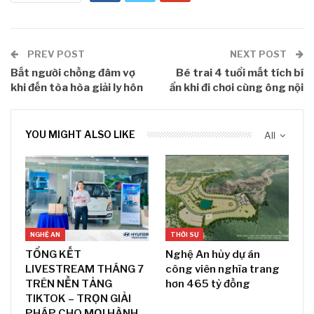
PREV POST
NEXT POST
Bắt người chồng đâm vợ
Bé trai 4 tuổi mất tích bí
khi đến tòa hòa giải ly hôn
ẩn khi đi chơi cùng ông nội
YOU MIGHT ALSO LIKE
All
NGHỆ AN
THỜI SỰ
TỔNG KẾT
Nghệ An hủy dự án
LIVESTREAM THÁNG 7
công viên nghĩa trang
TRÊN NỀN TẢNG
hơn 465 tỷ đồng
TIKTOK – TRỌN GIẢI
PHÁP CHO MỌI HÀNH