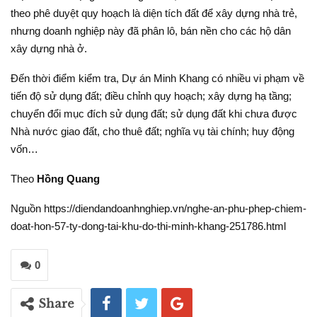
theo phê duyệt quy hoạch là diện tích đất để xây dựng nhà trẻ,
nhưng doanh nghiệp này đã phân lô, bán nền cho các hộ dân
xây dựng nhà ở.
Đến thời điểm kiểm tra, Dự án Minh Khang có nhiều vi phạm về
tiến độ sử dụng đất; điều chỉnh quy hoạch; xây dựng hạ tầng;
chuyển đổi mục đích sử dụng đất; sử dụng đất khi chưa được
Nhà nước giao đất, cho thuê đất; nghĩa vụ tài chính; huy động
vốn…
Theo
Hồng Quang
Nguồn https://diendandoanhnghiep.vn/nghe-an-phu-phep-chiem-
doat-hon-57-ty-dong-tai-khu-do-thi-minh-khang-251786.html
0
Share