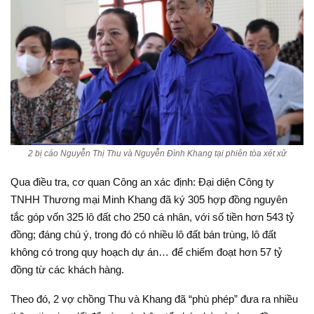
2 bị cáo Nguyễn Thị Thu và Nguyễn Đình Khang tại phiên tòa xét xử
Qua điều tra, cơ quan Công an xác định: Đại diện Công ty
TNHH Thương mại Minh Khang đã ký 305 hợp đồng nguyên
tắc góp vốn 325 lô đất cho 250 cá nhân, với số tiền hơn 543 tỷ
đồng; đáng chú ý, trong đó có nhiều lô đất bán trùng, lô đất
không có trong quy hoạch dự án… để chiếm đoạt hơn 57 tỷ
đồng từ các khách hàng.
Theo đó, 2 vợ chồng Thu và Khang đã “phù phép” đưa ra nhiều