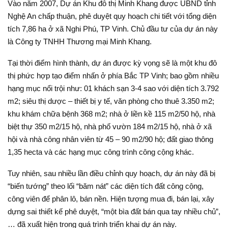
Vào năm 2007, Dự án Khu đô thị Minh Khang được UBND tỉnh
Nghệ An chấp thuận, phê duyệt quy hoạch chi tiết với tổng diện
tích 7,86 ha ở xã Nghi Phú, TP Vinh. Chủ đầu tư của dự án này
là Công ty TNHH Thương mại Minh Khang.
Tại thời điểm hình thành, dự án được kỳ vọng sẽ là một khu đô
thị phức hợp tạo điểm nhấn ở phía Bắc TP Vinh; bao gồm nhiều
hạng mục nổi trội như: 01 khách sạn 3-4 sao với diện tích 3.792
m2; siêu thị dược – thiết bị y tế, văn phòng cho thuê 3.350 m2;
khu khám chữa bệnh 368 m2; nhà ở liền kề 115 m2/50 hộ, nhà
biệt thự 350 m2/15 hộ, nhà phố vườn 184 m2/15 hộ, nhà ở xã
hội và nhà công nhân viên từ 45 – 90 m2/90 hộ; đất giao thông
1,35 hecta và các hạng mục công trình công cộng khác.
Tuy nhiên, sau nhiều lần điều chỉnh quy hoạch, dự án này đã bị
“biến tướng” theo lối “băm nát” các diện tích đất công cộng,
công viên để phân lô, bán nền. Hiện tượng mua đi, bán lại, xây
dựng sai thiết kế phê duyệt, “một bìa đất bán qua tay nhiều chủ”,
… đã xuất hiện trong quá trình triển khai dự án này.