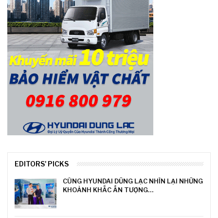
EDITORS' PICKS
CÙNG HYUNDAI DŨNG LẠC NHÌN LẠI NHỮNG
KHOẢNH KHẮC ẤN TƯỢNG…