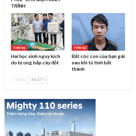
TRÌNH
THỜI SỰ
THỜI SỰ
Hai học sinh nguy kịch
Bắt cóc con của bạn gái
do bị ong bắp cày đốt
sau khi tỏ tình bất
thành
PREV
NEXT