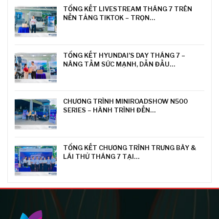
TỔNG KẾT LIVESTREAM THÁNG 7 TRÊN
NỀN TẢNG TIKTOK – TRỌN…
TỔNG KẾT HYUNDAI’S DAY THÁNG 7 –
NÂNG TẦM SỨC MẠNH, DẪN ĐẦU…
CHƯƠNG TRÌNH MINIROADSHOW N500
SERIES – HÀNH TRÌNH ĐẾN…
TỔNG KẾT CHƯƠNG TRÌNH TRƯNG BÀY &
LÁI THỬ THÁNG 7 TẠI…