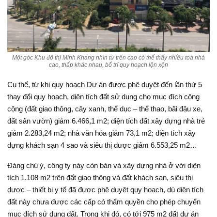
Một góc Khu đô thị Minh Khang nhìn từ trên cao có thể thấy nhiều toà nhà
cao, thấp khác nhau, bố trí quy hoạch lộn xộn
Cụ thể, từ khi quy hoạch Dự án được phê duyệt đến lần thứ 5
thay đổi quy hoạch, diện tích đất sử dụng cho mục đích công
cộng (đất giao thông, cây xanh, thể dục – thể thao, bãi đậu xe,
đất sân vườn) giảm 6.466,1 m2; diện tích đất xây dựng nhà trẻ
giảm 2.283,24 m2; nhà văn hóa giảm 73,1 m2; diện tích xây
dựng khách sạn 4 sao và siêu thị dược giảm 6.553,25 m2…
Đáng chú ý, công ty này còn bán và xây dựng nhà ở với diện
tích 1.108 m2 trên đất giao thông và đất khách sạn, siêu thị
dược – thiết bị y tế đã được phê duyệt quy hoạch, dù diện tích
đất này chưa được các cấp có thẩm quyền cho phép chuyển
mục đích sử dụng đất. Trong khi đó, có tới 975 m2 đất dự án