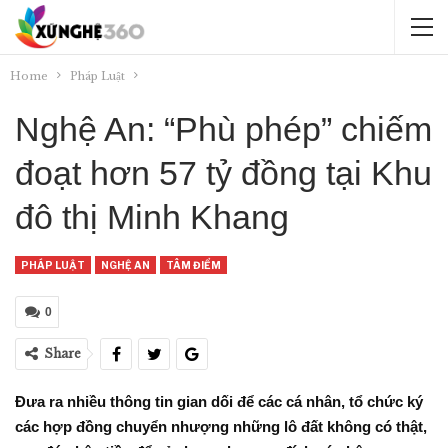
Home
Pháp Luật
Nghệ An: “Phù phép” chiếm
đoạt hơn 57 tỷ đồng tại Khu
đô thị Minh Khang
PHÁP LUẬT
NGHỆ AN
TÂM ĐIỂM
0
Share
Đưa ra nhiều thông tin gian dối để các cá nhân, tổ chức ký
các hợp đồng chuyển nhượng những lô đất không có thật,