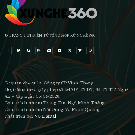
® TRANG TIN ĐIỆN TỬ ТỔNG HỢP XỨ NGHỆ 360
Cơ quan chủ quản: Công ty CP Vinh Thắng
Hoạt động theo giấy phép số 154/GP-TTĐT, Sở TTTT Nghệ
An – Cấp ngày 06/04/2023.
Chịu trách nhiệm Trang Tin: Ngô Minh Thắng
Chịu trách nhiệm Nội Dung: Võ Minh Quang
Phát triển bởi:
VG Digital