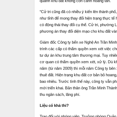
quanh khu đất không còn cảnh hoang tàn.
“Cử tri cũng đã có nhiều ý kiến lên thành ph
như tỉnh để mong thay đổi hiện trạng thực tế
có động thái thay đổi cụ thể. Cử tri, phườn
phương án thay đổi diện mạo cho khu đất v
Giám đốc Công ty bến xe Nghệ An Trần Minh T
trình các cấp có thẩm quyền xem xét việc ch
tư dự án khu trung tâm thương mại. Tuy nhi
cơ quan có thẩm quyền xem xét, xử lý. Dù kh
năm (từ năm 2009) thì mỗi năm Công ty bên 
thuê đất. Hiện trạng khu đất cơ bản bỏ hoang,
bao nhiêu. Trước tình thế này, công ty vẫn ph
mới triển khai. Bản thân ông Trần Minh Thàn
thu ngân sách, lãng phí.
Liệu có khả thi?
Trao đổi với phóng viên, Trưởng phòng Quản l