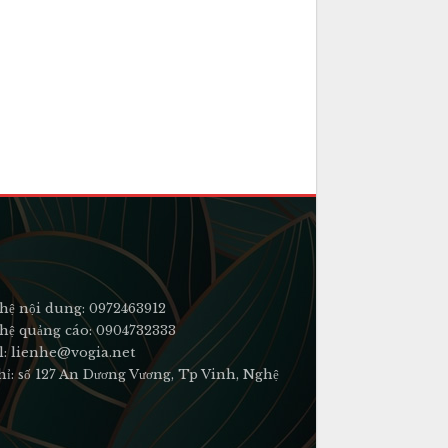
hệ nội dung: 0972463912
hệ quảng cáo: 0904732333
l: lienhe@vogia.net
hỉ: số 127 An Dương Vương, Tp Vinh, Nghệ