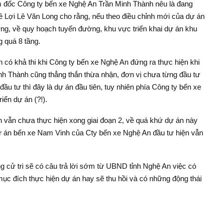
 đốc Công ty bến xe Nghệ An Trần Minh Thành nêu là đang
Lợi Lê Văn Long cho rằng, nếu theo điều chỉnh mới của dự án
ng, về quy hoạch tuyến đường, khu vực triển khai dự án khu
 quá 8 tầng.
n có khả thi khi Công ty bến xe Nghệ An đứng ra thực hiện khi
h Thành cũng thẳng thắn thừa nhận, đơn vị chưa từng đầu tư
u tư thì đây là dự án đầu tiên, tuy nhiên phía Công ty bến xe
iển dự án (?!).
n vẫn chưa thực hiện xong giai đoạn 2, về quá khứ dự án này
dự án bến xe Nam Vinh của Cty bến xe Nghệ An đầu tư hiện vẫn
g cử tri sẽ có câu trả lời sớm từ UBND tỉnh Nghệ An việc có
mục đích thực hiện dự án hay sẽ thu hồi và có những động thái