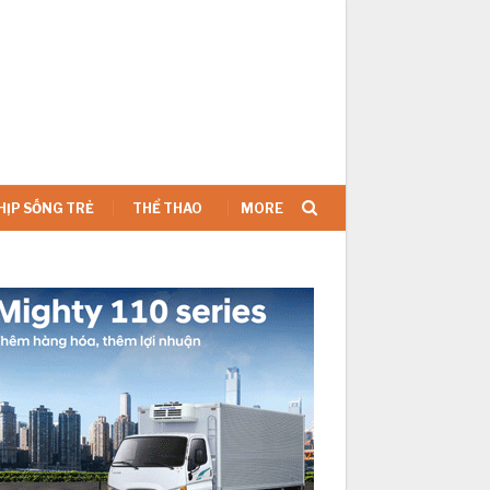
SIGN IN
HỊP SỐNG TRẺ
THỂ THAO
MORE