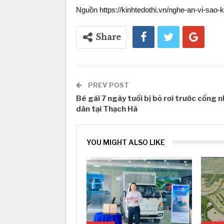
Nguồn https://kinhtedothi.vn/nghe-an-vi-sao-
Share
PREV POST
Bé gái 7 ngày tuổi bị bỏ rơi trước cổng 
dân tại Thạch Hà
YOU MIGHT ALSO LIKE