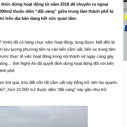
h thức dừng hoạt động từ năm 2018 để chuyển ra ngoại
.000m2 thuộc diện “đất vàng” giữa trung tâm thành phố bị
ri trên địa bàn đang hết sức quan tâm.
 Vinh) đã có hàng chục năm hoạt động, từng được biết đến là
ới lưu lượng phương tiện ra vào bến sầm uất, bến xe trung tâm
rước thực tế việc hoạt động trong nội thành sẽ ngày càng gây
 thông… tỉnh Nghệ An đã quyết định dừng hoạt động đối với bến
hành phố.
ăm trôi qua, khu đất vốn rất sầm uất này bỗng trở nên hiu quạnh.
i tử”, hơn 10.000 m2 thuộc diện “đất vàng” này gần như trở