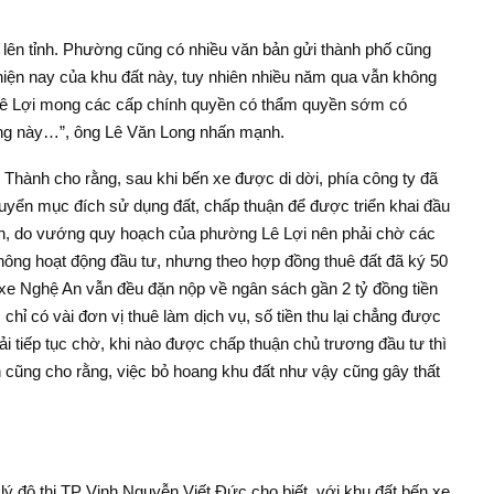
ố, lên tỉnh. Phường cũng có nhiều văn bản gửi thành phố cũng
 hiện nay của khu đất này, tuy nhiên nhiều năm qua vẫn không
g Lê Lợi mong các cấp chính quyền có thẩm quyền sớm có
àng này…”, ông Lê Văn Long nhấn mạnh.
hành cho rằng, sau khi bến xe được di dời, phía công ty đã
uyển mục đích sử dụng đất, chấp thuận để được triển khai đầu
ên, do vướng quy hoạch của phường Lê Lợi nên phải chờ các
ông hoạt động đầu tư, nhưng theo hợp đồng thuê đất đã ký 50
xe Nghệ An vẫn đều đặn nộp về ngân sách gần 2 tỷ đồng tiền
 chỉ có vài đơn vị thuê làm dịch vụ, số tiền thu lại chẳng được
ải tiếp tục chờ, khi nào được chấp thuận chủ trương đầu tư thì
h cũng cho rằng, việc bỏ hoang khu đất như vậy cũng gây thất
ý đô thị TP Vinh Nguyễn Viết Đức cho biết, với khu đất bến xe