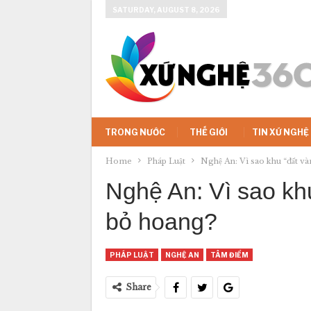
SATURDAY, AUGUST 8, 2026
TRONG NƯỚC
THẾ GIỚI
TIN XỨ NGHỆ
Home
Pháp Luật
Nghệ An: Vì sao khu “đất và
Nghệ An: Vì sao khu
bỏ hoang?
PHÁP LUẬT
NGHỆ AN
TÂM ĐIỂM
Share