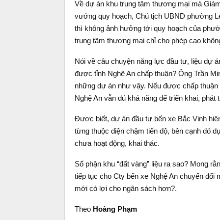
Về dự án khu trung tâm thương mại mà Giám
vướng quy hoạch, Chủ tịch UBND phường Lê 
thì không ảnh hưởng tới quy hoạch của phườ
trung tâm thương mại chỉ cho phép cao không
Nói về câu chuyện năng lực đầu tư, liệu dự á
được tỉnh Nghệ An chấp thuận? Ông Trần Min
những dự án như vậy. Nếu được chấp thuận đầ
Nghệ An vẫn đủ khả năng để triển khai, phát tr
Được biết, dự án đầu tư bến xe Bắc Vinh hiệ
từng thuộc diện chậm tiến độ, bên cạnh đó 
chưa hoạt động, khai thác.
Số phận khu “đất vàng” liệu ra sao? Mong rằn
tiếp tục cho Cty bến xe Nghệ An chuyển đổi 
mới có lợi cho ngân sách hơn?.
Theo
Hoàng Phạm