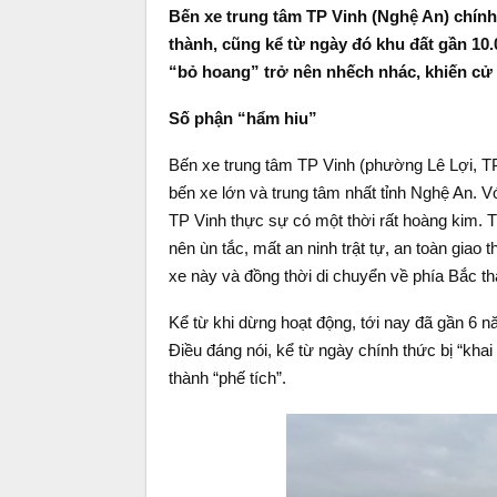
Bến xe trung tâm TP Vinh (Nghệ An) chín
thành, cũng kể từ ngày đó khu đất gần 10
“bỏ hoang” trở nên nhếch nhác, khiến cử t
Số phận “hẩm hiu”
Bến xe trung tâm TP Vinh (phường Lê Lợi, TP
bến xe lớn và trung tâm nhất tỉnh Nghệ An. V
TP Vinh thực sự có một thời rất hoàng kim. T
nên ùn tắc, mất an ninh trật tự, an toàn giao
xe này và đồng thời di chuyển về phía Bắc t
Kể từ khi dừng hoạt động, tới nay đã gần 6 n
Điều đáng nói, kể từ ngày chính thức bị “kha
thành “phế tích”.