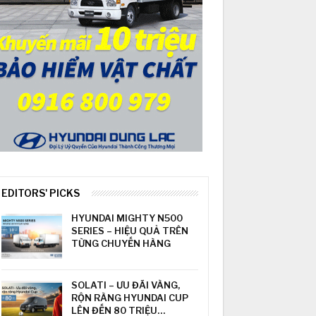
EDITORS' PICKS
HYUNDAI MIGHTY N500
SERIES – HIỆU QUẢ TRÊN
TỪNG CHUYẾN HÀNG
SOLATI – ƯU ĐÃI VÀNG,
RỘN RÀNG HYUNDAI CUP
LÊN ĐẾN 80 TRIỆU…