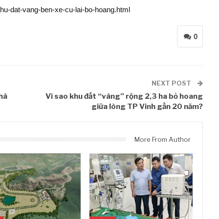
khu-dat-vang-ben-xe-cu-lai-bo-hoang.html
0
NEXT POST
nhà
Vì sao khu đất “vàng” rộng 2,3 ha bỏ hoang
giữa lòng TP Vinh gần 20 năm?
More From Author