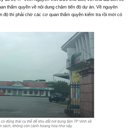
uan thẩm quyền về nội dung chậm tiến độ dự án. Về nguyên
 độ thì phải chờ các cơ quan thẩm quyền kiểm tra rồi mới có
có động thái cụ thể để khu đất nơi trung tâm TP Vinh sẽ
ân sách, không còn cảnh hoang hóa như vậy.