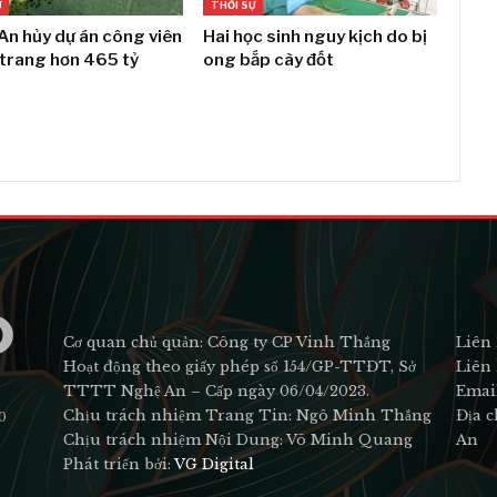
Ự
THỜI SỰ
An hủy dự án công viên
Hai học sinh nguy kịch do bị
 trang hơn 465 tỷ
ong bắp cày đốt
Cơ quan chủ quản: Công ty CP Vinh Thắng
Liên 
Hoạt động theo giấy phép số 154/GP-TTĐT, Sở
Liên 
TTTT Nghệ An – Cấp ngày 06/04/2023.
Emai
Chịu trách nhiệm Trang Tin: Ngô Minh Thắng
Địa c
0
Chịu trách nhiệm Nội Dung: Võ Minh Quang
An
Phát triển bởi:
VG Digital