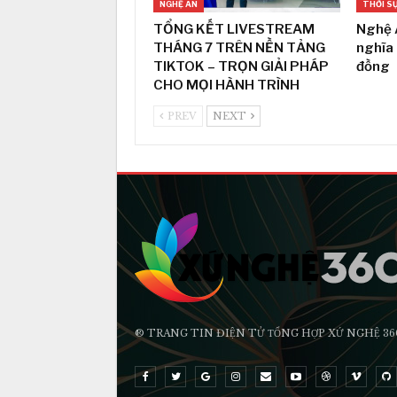
NGHỆ AN
THỜI S
TỔNG KẾT LIVESTREAM
Nghệ 
THÁNG 7 TRÊN NỀN TẢNG
nghĩa
TIKTOK – TRỌN GIẢI PHÁP
đồng
CHO MỌI HÀNH TRÌNH
PREV
NEXT
® TRANG TIN ĐIỆN TỬ ТỔNG HỢP XỨ NGHỆ 36