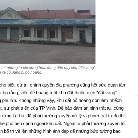
kim” nhưng từ khi dừng hoạt động đến nay khu “đất vàng”
 xe cũ đang bị bỏ hoang.
o biết, cử tri, chính quyền địa phương cũng hết sức quan tâm
 cho rằng, việc để hoang một khu đất thuộc diện “đất vàng”
ng phí lớn. Không những vậy, khu đất bỏ hoang còn làm nhếch
, sự phát triển của TP Vinh. Để bảo đảm an ninh trật tự, cũng
ờng Lê Lợi đã phải thường xuyên xử lý vi phạm trật tự đô thị,
hè phố bên cạnh ngoài khu đất. Ngoài ra phải thường xuyên tổ
n bố trí vẽ lên những hình ảnh đẹp để những bức tường bao