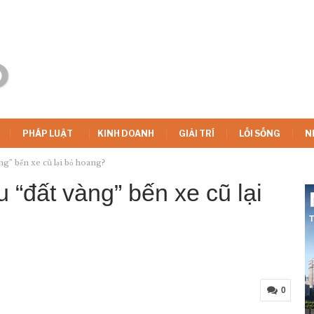
PHÁP LUẬT
KINH DOANH
GIẢI TRÍ
LỐI SỐNG
N
ng” bến xe cũ lại bỏ hoang?
 “đất vàng” bến xe cũ lại
0