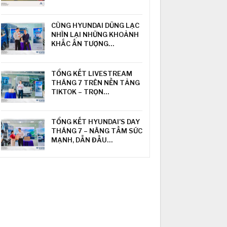
CÙNG HYUNDAI DŨNG LẠC
NHÌN LẠI NHỮNG KHOẢNH
KHẮC ẤN TƯỢNG…
TỔNG KẾT LIVESTREAM
THÁNG 7 TRÊN NỀN TẢNG
TIKTOK – TRỌN…
TỔNG KẾT HYUNDAI’S DAY
THÁNG 7 – NÂNG TẦM SỨC
MẠNH, DẪN ĐẦU…