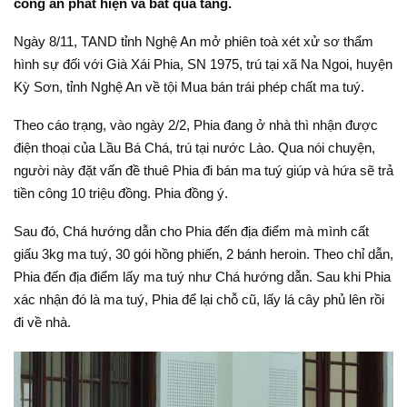
công an phát hiện và bắt quả tang.
Ngày 8/11, TAND tỉnh Nghệ An mở phiên toà xét xử sơ thẩm
hình sự đối với Già Xái Phia, SN 1975, trú tại xã Na Ngoi, huyện
Kỳ Sơn, tỉnh Nghệ An về tội Mua bán trái phép chất ma tuý.
Theo cáo trạng, vào ngày 2/2, Phia đang ở nhà thì nhận được
điện thoại của Lầu Bá Chá, trú tại nước Lào. Qua nói chuyện,
người này đặt vấn đề thuê Phia đi bán ma tuý giúp và hứa sẽ trả
tiền công 10 triệu đồng. Phia đồng ý.
Sau đó, Chá hướng dẫn cho Phia đến địa điểm mà mình cất
giấu 3kg ma tuý, 30 gói hồng phiến, 2 bánh heroin. Theo chỉ dẫn,
Phia đến địa điểm lấy ma tuý như Chá hướng dẫn. Sau khi Phia
xác nhận đó là ma tuý, Phia để lại chỗ cũ, lấy lá cây phủ lên rồi
đi về nhà.