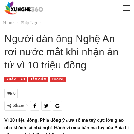
Home
Pháp Luật
Người đàn ông Nghệ An
rơi nước mắt khi nhận án
tử vì 10 triệu đồng
PHÁP LUẬT
TÂM ĐIỂM
THỜI SỰ
0
Share
Vì 10 triệu đồng, Phia đồng ý đưa số ma tuý cực lớn giao
cho khách tại nhà nghỉ. Hành vi mua bán ma tuý của Phia bị