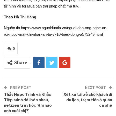
tử hình về tội Mua bán trái phép chất ma tuý.
Theo Hà Thị Hằng
Nguồn tin https://www.nguoiduatin.vn/nguoi-dan-ong-nghe-an-
roi-nuoc-mat-khi-nhan-an-tu-vi-10-trieu-dong-a579249.html
0
Share
PREV POST
NEXT POST
Thấy Ngọc Trinh và Khắc
Xét xử tài xế chở khách đi
Tiệp sánh đôi bên nhau,
du lịch, trộm tiền ở quán
netizen truy hỏi: ‘Khi nào
cà phê
anh cưới chị?’