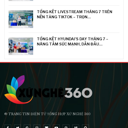
TỔNG KẾT LIVESTREAM THÁNG 7 TRÊN
NỀN TẢNG TIKTOK – TRỌN…
TỔNG KẾT HYUNDAI’S DAY THÁNG 7 –
NÂNG TẦM SỨC MẠNH, DẪN ĐẦU…
® TRANG TIN ĐIỆN TỬ ТỔNG HỢP XỨ NGHỆ 360