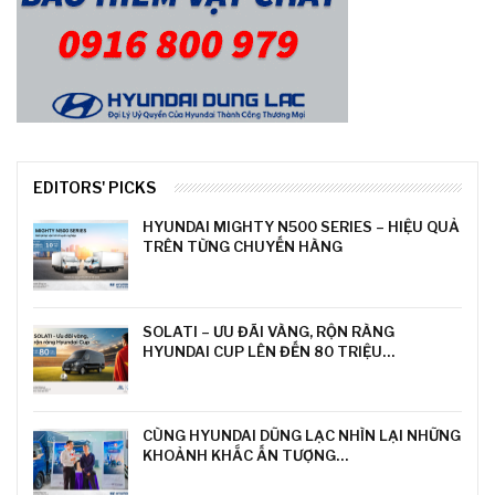
EDITORS' PICKS
HYUNDAI MIGHTY N500 SERIES – HIỆU QUẢ
TRÊN TỪNG CHUYẾN HÀNG
SOLATI – ƯU ĐÃI VÀNG, RỘN RÀNG
HYUNDAI CUP LÊN ĐẾN 80 TRIỆU…
CÙNG HYUNDAI DŨNG LẠC NHÌN LẠI NHỮNG
KHOẢNH KHẮC ẤN TƯỢNG…