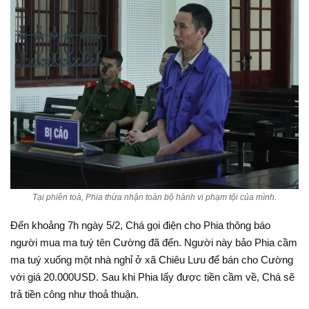
Tại phiên toà, Phia thừa nhận toàn bộ hành vi phạm tội của mình.
Đến khoảng 7h ngày 5/2, Chá gọi điện cho Phia thông báo
người mua ma tuý tên Cường đã đến. Người này bảo Phia cầm
ma tuý xuống một nhà nghỉ ở xã Chiêu Lưu để bán cho Cường
với giá 20.000USD. Sau khi Phia lấy được tiền cầm về, Chá sẽ
trả tiền công như thoả thuận.