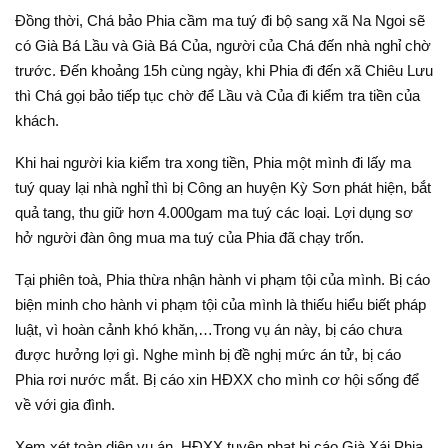
Đồng thời, Chá bảo Phia cầm ma tuý đi bộ sang xã Na Ngoi sẽ
có Già Bá Lầu và Già Bá Của, người của Chá đến nhà nghỉ chờ
trước. Đến khoảng 15h cùng ngày, khi Phia đi đến xã Chiêu Lưu
thì Chá gọi bảo tiếp tục chờ để Lầu và Của đi kiểm tra tiền của
khách.
Khi hai người kia kiểm tra xong tiền, Phia một mình đi lấy ma
tuý quay lại nhà nghỉ thì bị Công an huyện Kỳ Sơn phát hiện, bắt
quả tang, thu giữ hơn 4.000gam ma tuý các loại. Lợi dụng sơ
hở người đàn ông mua ma tuý của Phia đã chạy trốn.
Tại phiên toà, Phia thừa nhận hành vi phạm tội của mình. Bị cáo
biện minh cho hành vi phạm tội của mình là thiếu hiểu biết pháp
luật, vì hoàn cảnh khó khăn,…Trong vụ án này, bị cáo chưa
được hưởng lợi gì. Nghe mình bị đề nghị mức án tử, bị cáo
Phia rơi nước mắt. Bị cáo xin HĐXX cho mình cơ hội sống để
về với gia đình.
Xem xét toàn diện vụ án, HĐXX tuyên phạt bị cáo Già Xái Phia