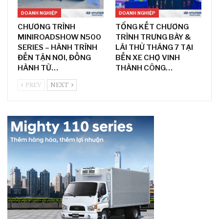
DOANH NGHIỆP
DOANH NGHIỆP
CHƯƠNG TRÌNH
TỔNG KẾT CHƯƠNG
MINIROADSHOW N500
TRÌNH TRƯNG BÀY &
SERIES – HÀNH TRÌNH
LÁI THỬ THÁNG 7 TẠI
ĐẾN TẬN NƠI, ĐỒNG
BẾN XE CHỢ VINH
HÀNH TỪ…
THÀNH CÔNG…
PREV
NEXT