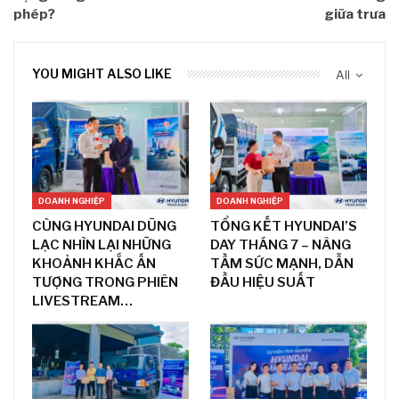
phép?
giữa trưa
YOU MIGHT ALSO LIKE
All
DOANH NGHIỆP
DOANH NGHIỆP
CÙNG HYUNDAI DŨNG
TỔNG KẾT HYUNDAI’S
LẠC NHÌN LẠI NHỮNG
DAY THÁNG 7 – NÂNG
KHOẢNH KHẮC ẤN
TẦM SỨC MẠNH, DẪN
TƯỢNG TRONG PHIÊN
ĐẦU HIỆU SUẤT
LIVESTREAM…