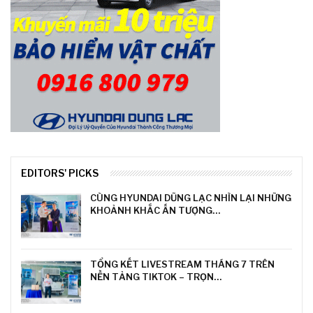
EDITORS' PICKS
CÙNG HYUNDAI DŨNG LẠC NHÌN LẠI NHỮNG
KHOẢNH KHẮC ẤN TƯỢNG…
TỔNG KẾT LIVESTREAM THÁNG 7 TRÊN
NỀN TẢNG TIKTOK – TRỌN…