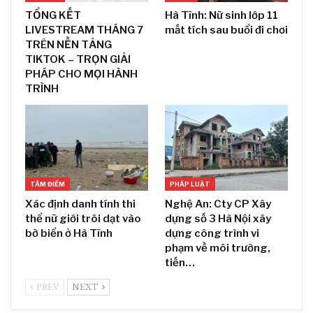
TỔNG KẾT
Hà Tĩnh: Nữ sinh lớp 11
LIVESTREAM THÁNG 7
mất tích sau buổi đi chơi
TRÊN NỀN TẢNG
TIKTOK – TRỌN GIẢI
PHÁP CHO MỌI HÀNH
TRÌNH
TÂM ĐIỂM
PHÁP LUẬT
Xác định danh tính thi
Nghệ An: Cty CP Xây
thể nữ giới trôi dạt vào
dựng số 3 Hà Nội xây
bờ biển ở Hà Tĩnh
dựng công trình vi
phạm về môi trường,
tiến…
PREV
NEXT