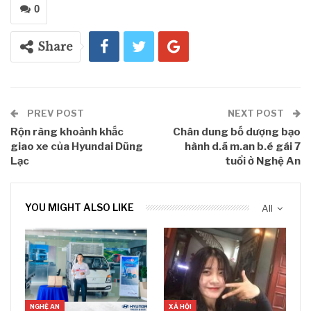
0
Share
PREV POST
NEXT POST
Rộn ràng khoảnh khắc
Chân dung bố dượng bạo
giao xe của Hyundai Dũng
hành d.ã m.an b.é gái 7
Lạc
tuổi ở Nghệ An
YOU MIGHT ALSO LIKE
All
NGHỆ AN
XÃ HỘI