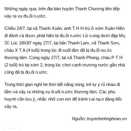
Những ngày qua, trên địa bàn huyện Thanh Chương liên tiếp
xảy ra vụ đu.ối n.ước.
Chiều 24/7, tại xã Thanh Xuân, anh T H H trú ở xóm Xuân Hiền
đi đánh cá được phát hiện bị đu.ối n.ước t.ử v.ong dưới đập Mụ
Sĩ. Lúc 18h30′ ngày 27/7, tại bản Thanh Lam, xã Thanh Sơn,
cháu X T A (4 tuổi) trong lúc đi suối tắm đã bị đu.ối nư.ớc
thương tâm. Cùng ngày 27/7, tại xã Thanh Phong, cháu P T H
(2 tuổi) trú tại xóm 2, trong lúc chơi cạnh mương nước gần nhà
cũng đã bị đu.ối n.ước.
Trong thời gian nghỉ hè thời tiết nắng nóng, trẻ tự ý rủ nhau đi
tắm và xảy ra những vụ đ.uối n.ước thương tâm. Các phụ
huynh cần lưu ý, nhắc nhở con em để tránh t.ai nạ.n đáng tiếc
xảy ra.
Nguồn: truyenhinhnghean.vn