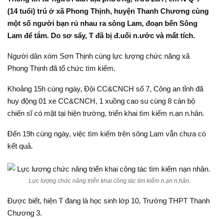
(14 tuổi) trú ở xã Phong Thịnh, huyện Thanh Chương cùng
một số người bạn rủ nhau ra sông Lam, đoạn bến Sông
Lam để tắm. Do sơ sẩy, T đã bị đ.uối n.ước và mất tích.
Người dân xóm Sơn Thịnh cùng lực lượng chức năng xã
Phong Thịnh đã tổ chức tìm kiếm.
Khoảng 15h cùng ngày, Đội CC&CNCH số 7, Công an tỉnh đã
huy động 01 xe CC&CNCH, 1 xuồng cao su cùng 8 cán bộ
chiến sĩ có mặt tại hiện trường, triển khai tìm kiếm n.ạn n.hân.
Đến 19h cùng ngày, việc tìm kiếm trên sông Lam vẫn chưa có
kết quả.
Lực lượng chức năng triển khai công tác tìm kiếm n.ạn n.hân.
Được biết, hiện T đang là học sinh lớp 10, Trường THPT Thanh
Chương 3.