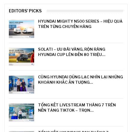
EDITORS' PICKS
HYUNDAI MIGHTY N500 SERIES – HIỆU QUẢ
TRÊN TỪNG CHUYẾN HÀNG
SOLATI – ƯU ĐÃI VÀNG, RỘN RÀNG
HYUNDAI CUP LÊN ĐẾN 80 TRIỆU…
CÙNG HYUNDAI DŨNG LẠC NHÌN LẠI NHỮNG
KHOẢNH KHẮC ẤN TƯỢNG…
TỔNG KẾT LIVESTREAM THÁNG 7 TRÊN
NỀN TẢNG TIKTOK – TRỌN…