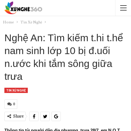
Home
Tin Xứ Nghệ
Nghệ An: Tìm kiếm t.hi t.hể
nam sinh lớp 10 bị đ.uối
n.ước khi tắm sông giữa
trưa
TIN XỨ NGHỆ
0
Share
Thông tin từ người dân địa phương, trưa 28/7, em N Q T