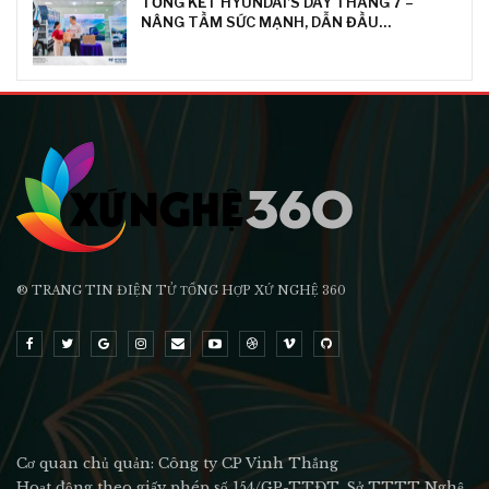
TỔNG KẾT HYUNDAI’S DAY THÁNG 7 –
NÂNG TẦM SỨC MẠNH, DẪN ĐẦU…
® TRANG TIN ĐIỆN TỬ ТỔNG HỢP XỨ NGHỆ 360
Cơ quan chủ quản: Công ty CP Vinh Thắng
Hoạt động theo giấy phép số 154/GP-TTĐT, Sở TTTT Nghệ