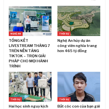
NGHỆ AN
THỜI SỰ
TỔNG KẾT
Nghệ An hủy dự án
LIVESTREAM THÁNG 7
công viên nghĩa trang
TRÊN NỀN TẢNG
hơn 465 tỷ đồng
TIKTOK – TRỌN GIẢI
PHÁP CHO MỌI HÀNH
TRÌNH
THỜI SỰ
THỜI SỰ
Hai học sinh nguy kịch
Bắt cóc con của bạn gái