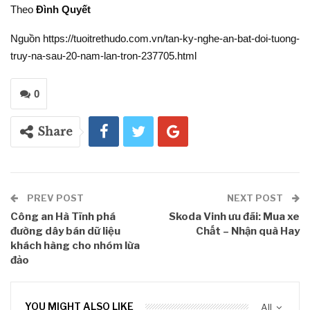
Theo
Đình Quyết
Nguồn https://tuoitrethudo.com.vn/tan-ky-nghe-an-bat-doi-tuong-
truy-na-sau-20-nam-lan-tron-237705.html
0
Share
PREV POST
NEXT POST
Công an Hà Tĩnh phá
Skoda Vinh ưu đãi: Mua xe
đường dây bán dữ liệu
Chất – Nhận quà Hay
khách hàng cho nhóm lừa
đảo
YOU MIGHT ALSO LIKE
All