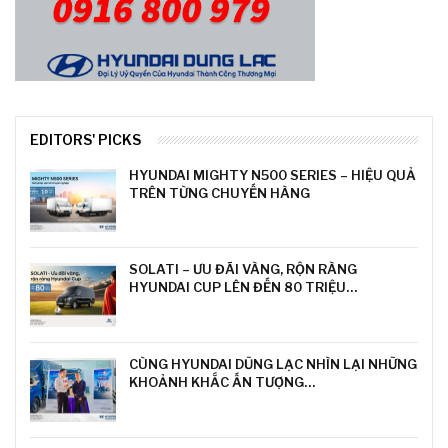
EDITORS' PICKS
HYUNDAI MIGHTY N500 SERIES – HIỆU QUẢ
TRÊN TỪNG CHUYẾN HÀNG
SOLATI – ƯU ĐÃI VÀNG, RỘN RÀNG
HYUNDAI CUP LÊN ĐẾN 80 TRIỆU…
CÙNG HYUNDAI DŨNG LẠC NHÌN LẠI NHỮNG
KHOẢNH KHẮC ẤN TƯỢNG…