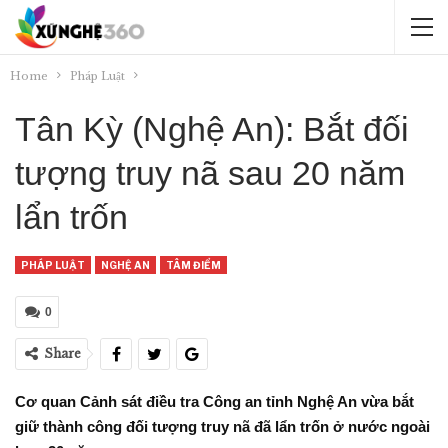
Home
Pháp Luật
Tân Kỳ (Nghệ An): Bắt đối
tượng truy nã sau 20 năm
lẩn trốn
PHÁP LUẬT
NGHỆ AN
TÂM ĐIỂM
0
Share
Cơ quan Cảnh sát điều tra Công an tỉnh Nghệ An vừa bắt
giữ thành công đối tượng truy nã đã lẩn trốn ở nước ngoài