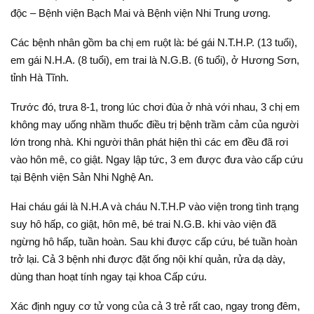
độc – Bệnh viện Bạch Mai và Bệnh viện Nhi Trung ương.
Các bệnh nhân gồm ba chị em ruột là: bé gái N.T.H.P. (13 tuổi),
em gái N.H.A. (8 tuổi), em trai là N.G.B. (6 tuổi), ở Hương Sơn,
tỉnh Hà Tĩnh.
Trước đó, trưa 8-1, trong lúc chơi đùa ở nhà với nhau, 3 chị em
không may uống nhầm thuốc điều trị bệnh trầm cảm của người
lớn trong nhà. Khi người thân phát hiện thì các em đều đã rơi
vào hôn mê, co giật. Ngay lập tức, 3 em được đưa vào cấp cứu
tại Bệnh viện Sản Nhi Nghệ An.
Hai cháu gái là N.H.A và cháu N.T.H.P vào viện trong tình trạng
suy hô hấp, co giật, hôn mê, bé trai N.G.B. khi vào viện đã
ngừng hô hấp, tuần hoàn. Sau khi được cấp cứu, bé tuần hoàn
trở lại. Cả 3 bệnh nhi được đặt ống nội khí quản, rửa dạ dày,
dùng than hoạt tính ngay tại khoa Cấp cứu.
Xác định nguy cơ tử vong của cả 3 trẻ rất cao, ngay trong đêm,