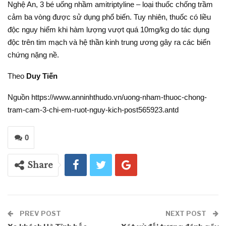
Nghệ An, 3 bé uống nhầm amitriptyline – loại thuốc chống trầm
cảm ba vòng được sử dụng phổ biến. Tuy nhiên, thuốc có liều
độc nguy hiểm khi hàm lượng vượt quá 10mg/kg do tác dụng
độc trên tim mạch và hệ thần kinh trung ương gây ra các biến
chứng nặng nề.
Theo
Duy Tiến
Nguồn https://www.anninhthudo.vn/uong-nham-thuoc-chong-
tram-cam-3-chi-em-ruot-nguy-kich-post565923.antd
0
Share
PREV POST
NEXT POST