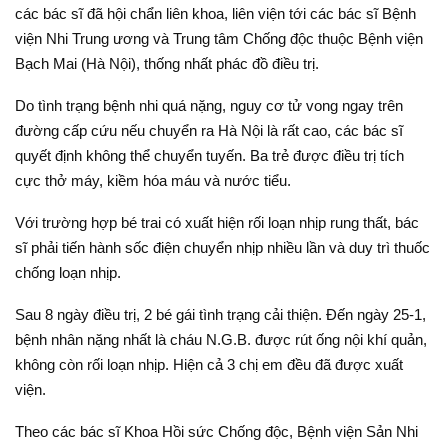
các bác sĩ đã hội chẩn liên khoa, liên viện tới các bác sĩ Bệnh
viện Nhi Trung ương và Trung tâm Chống độc thuộc Bệnh viện
Bạch Mai (Hà Nội), thống nhất phác đồ điều trị.
Do tình trạng bệnh nhi quá nặng, nguy cơ tử vong ngay trên
đường cấp cứu nếu chuyển ra Hà Nội là rất cao, các bác sĩ
quyết định không thể chuyển tuyến. Ba trẻ được điều trị tích
cực thở máy, kiềm hóa máu và nước tiểu.
Với trường hợp bé trai có xuất hiện rối loạn nhịp rung thất, bác
sĩ phải tiến hành sốc điện chuyển nhịp nhiều lần và duy trì thuốc
chống loạn nhịp.
Sau 8 ngày điều trị, 2 bé gái tình trạng cải thiện. Đến ngày 25-1,
bệnh nhân nặng nhất là cháu N.G.B. được rút ống nội khí quản,
không còn rối loạn nhịp. Hiện cả 3 chị em đều đã được xuất
viện.
Theo các bác sĩ Khoa Hồi sức Chống độc, Bệnh viện Sản Nhi