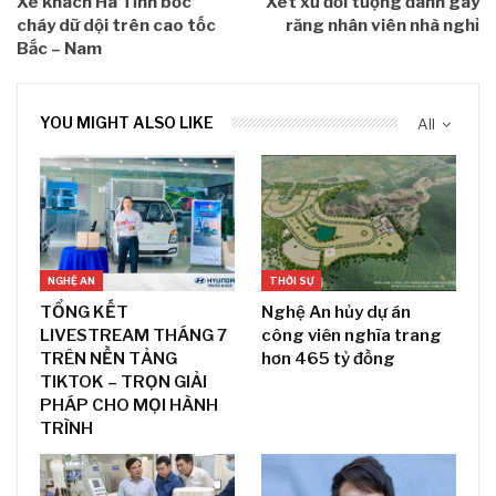
Xe khách Hà Tĩnh bốc
Xét xử đối tượng đánh gãy
cháy dữ dội trên cao tốc
răng nhân viên nhà nghỉ
Bắc – Nam
YOU MIGHT ALSO LIKE
All
NGHỆ AN
THỜI SỰ
TỔNG KẾT
Nghệ An hủy dự án
LIVESTREAM THÁNG 7
công viên nghĩa trang
TRÊN NỀN TẢNG
hơn 465 tỷ đồng
TIKTOK – TRỌN GIẢI
PHÁP CHO MỌI HÀNH
TRÌNH