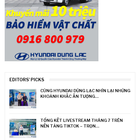
EDITORS' PICKS
CÙNG HYUNDAI DŨNG LẠC NHÌN LẠI NHỮNG
KHOẢNH KHẮC ẤN TƯỢNG…
TỔNG KẾT LIVESTREAM THÁNG 7 TRÊN
NỀN TẢNG TIKTOK – TRỌN…