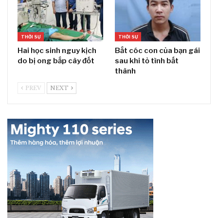
THỜI SỰ
THỜI SỰ
Hai học sinh nguy kịch
Bắt cóc con của bạn gái
do bị ong bắp cày đốt
sau khi tỏ tình bất
thành
PREV
NEXT