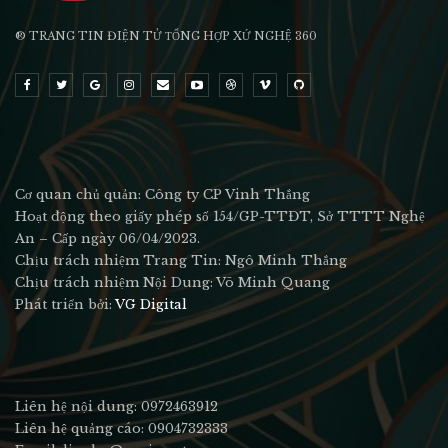
® TRANG TIN ĐIỆN TỬ ТỔNG HỢP XỨ NGHỆ 360
Cơ quan chủ quản: Công ty CP Vinh Thắng
Hoạt động theo giấy phép số 154/GP-TTĐT, Sở TTTT Nghệ
An – Cấp ngày 06/04/2023.
Chịu trách nhiệm Trang Tin: Ngô Minh Thắng
Chịu trách nhiệm Nội Dung: Võ Minh Quang
Phát triển bởi:
VG Digital
Liên hệ nội dung: 0972463912
Liên hệ quảng cáo: 0904732333