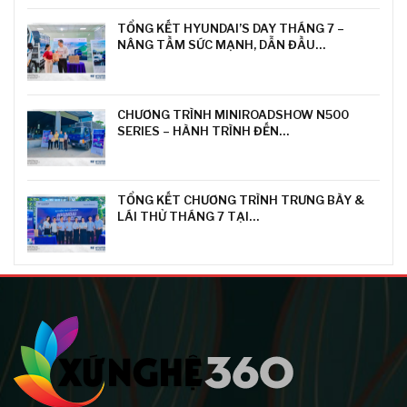
TỔNG KẾT HYUNDAI’S DAY THÁNG 7 –
NÂNG TẦM SỨC MẠNH, DẪN ĐẦU…
CHƯƠNG TRÌNH MINIROADSHOW N500
SERIES – HÀNH TRÌNH ĐẾN…
TỔNG KẾT CHƯƠNG TRÌNH TRƯNG BÀY &
LÁI THỬ THÁNG 7 TẠI…