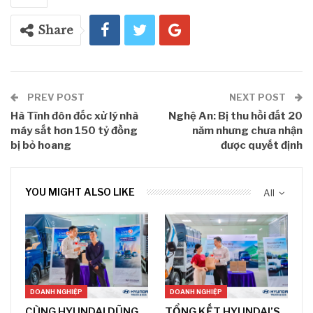
Share
PREV POST
NEXT POST
Hà Tĩnh đôn đốc xử lý nhà
Nghệ An: Bị thu hồi đất 20
máy sắt hơn 150 tỷ đồng
năm nhưng chưa nhận
bị bỏ hoang
được quyết định
YOU MIGHT ALSO LIKE
All
DOANH NGHIỆP
DOANH NGHIỆP
CÙNG HYUNDAI DŨNG
TỔNG KẾT HYUNDAI’S