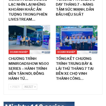
LẠC NHÌN LẠI NHỮNG
DAY THÁNG 7 – NÂNG
KHOẢNH KHẮC ẤN
TẦM SỨC MẠNH, DẪN
TƯỢNG TRONG PHIÊN
ĐẦU HIỆU SUẤT
LIVESTREAM…
DOANH NGHIỆP
DOANH NGHIỆP
CHƯƠNG TRÌNH
TỔNG KẾT CHƯƠNG
MINIROADSHOW N500
TRÌNH TRƯNG BÀY &
SERIES – HÀNH TRÌNH
LÁI THỬ THÁNG 7 TẠI
ĐẾN TẬN NƠI, ĐỒNG
BẾN XE CHỢ VINH
HÀNH TỪ…
THÀNH CÔNG…
PREV
NEXT