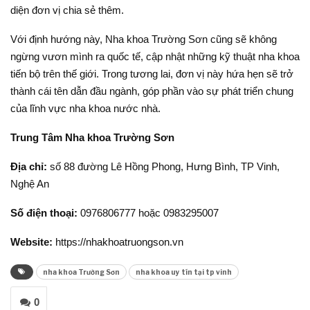
diện đơn vị chia sẻ thêm.
Với định hướng này, Nha khoa Trường Sơn cũng sẽ không
ngừng vươn mình ra quốc tế, cập nhật những kỹ thuật nha khoa
tiến bộ trên thế giới. Trong tương lai, đơn vị này hứa hẹn sẽ trở
thành cái tên dẫn đầu ngành, góp phần vào sự phát triển chung
của lĩnh vực nha khoa nước nhà.
Trung Tâm Nha khoa Trường Sơn
Địa chỉ:
số 88 đường Lê Hồng Phong, Hưng Bình, TP Vinh,
Nghệ An
Số điện thoại:
0976806777 hoặc 0983295007
Website:
https://nhakhoatruongson.vn
nha khoa Trường Sơn
nha khoa uy tín tại tp vinh
0