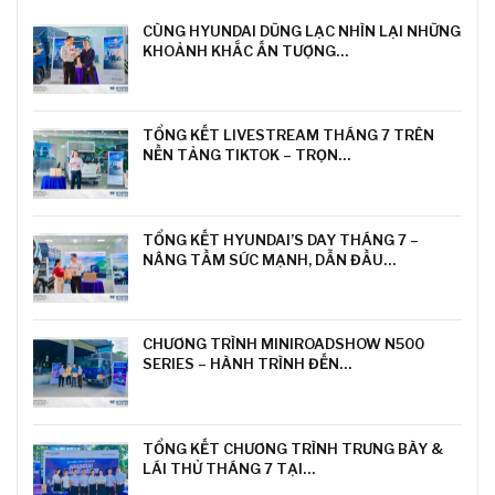
CÙNG HYUNDAI DŨNG LẠC NHÌN LẠI NHỮNG
KHOẢNH KHẮC ẤN TƯỢNG…
TỔNG KẾT LIVESTREAM THÁNG 7 TRÊN
NỀN TẢNG TIKTOK – TRỌN…
TỔNG KẾT HYUNDAI’S DAY THÁNG 7 –
NÂNG TẦM SỨC MẠNH, DẪN ĐẦU…
CHƯƠNG TRÌNH MINIROADSHOW N500
SERIES – HÀNH TRÌNH ĐẾN…
TỔNG KẾT CHƯƠNG TRÌNH TRƯNG BÀY &
LÁI THỬ THÁNG 7 TẠI…