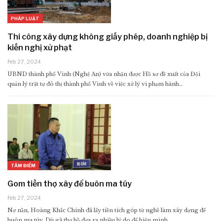
PHÁP LUẬT
Thi công xây dựng không giấy phép, doanh nghiệp bị
kiến nghị xử phạt
Feb 27, 2024
UBND thành phố Vinh (Nghệ An) vừa nhận được Hồ sơ đề xuất của Đội
quản lý trật tự đô thị thành phố Vinh về việc xử lý vi phạm hành…
TÂM ĐIỂM
Gom tiền thợ xây để buôn ma túy
Feb 27, 2024
Nợ nần, Hoàng Khắc Chính đã lấy tiền tích góp từ nghề làm xây dựng để
buôn ma túy. Dù gã thợ hồ đưa ra nhiều lý do để biện minh…