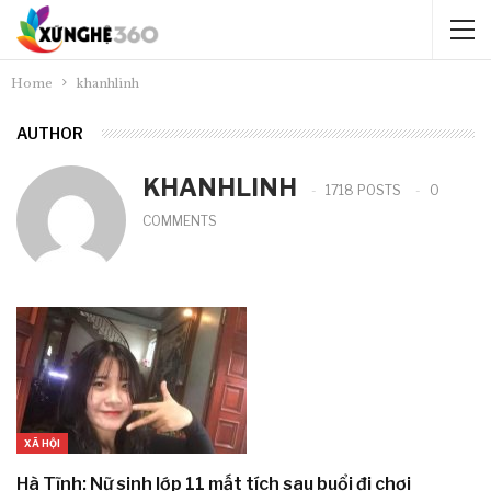
Home
khanhlinh
AUTHOR
KHANHLINH
1718 POSTS
0
COMMENTS
XÃ HỘI
Hà Tĩnh: Nữ sinh lớp 11 mất tích sau buổi đi chơi