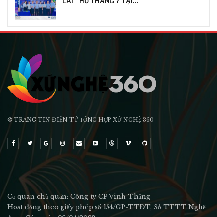
LÁI THỬ THÁNG 7 TẠI…
® TRANG TIN ĐIỆN TỬ ТỔNG HỢP XỨ NGHỆ 360
Cơ quan chủ quản: Công ty CP Vinh Thắng
Hoạt động theo giấy phép số 154/GP-TTĐT, Sở TTTT Nghệ