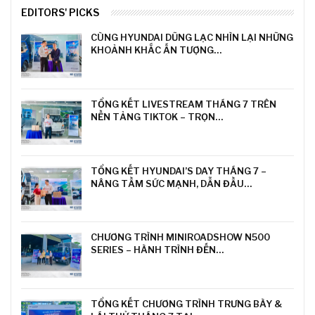
EDITORS' PICKS
CÙNG HYUNDAI DŨNG LẠC NHÌN LẠI NHỮNG
KHOẢNH KHẮC ẤN TƯỢNG…
TỔNG KẾT LIVESTREAM THÁNG 7 TRÊN
NỀN TẢNG TIKTOK – TRỌN…
TỔNG KẾT HYUNDAI’S DAY THÁNG 7 –
NÂNG TẦM SỨC MẠNH, DẪN ĐẦU…
CHƯƠNG TRÌNH MINIROADSHOW N500
SERIES – HÀNH TRÌNH ĐẾN…
TỔNG KẾT CHƯƠNG TRÌNH TRƯNG BÀY &