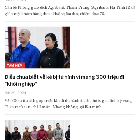
Cán bộ Phòng giao dịch Agribank Thạch Trung (Agribank Hà Tĩnh II) đã
giúp một khách hàng thoát khỏi vụ lừa đảo, chiếm đoạt 78…
TÂM ĐIỂM
Điều chưa biết về kẻ bị tử hình vì mang 300 triệu đi
“khởi nghiệp”
Feb 29, 2024
Với 300 triệu tích góp trước khi đi thi hành án lần thứ 5, gia đình kỳ vọng
Tuấn ra tù sẽ tu chí làm ăn. Nhưng không, gã liều mình…