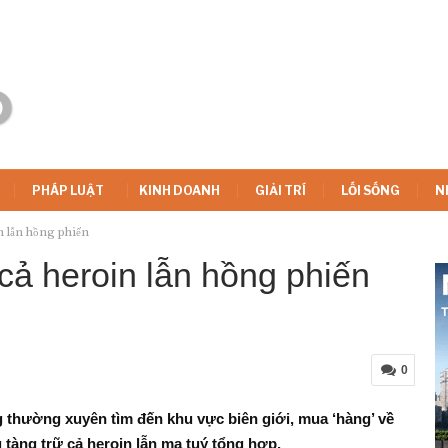
PHÁP LUẬT
KINH DOANH
GIẢI TRÍ
LỐI SỐNG
N
n lẫn hồng phiến
cả heroin lẫn hồng phiến
0
thường xuyên tìm đến khu vực biên giới, mua ‘hàng’ về
 tàng trữ cả heroin lẫn ma tuý tổng hợp.