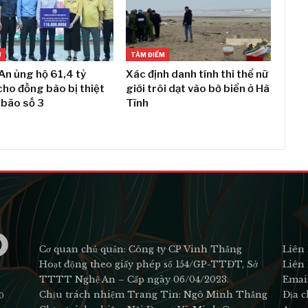
Ự
TÂM ĐIỂM
An ủng hộ 61,4 tỷ
Xác định danh tính thi thể nữ
ho đồng bào bị thiệt
giới trôi dạt vào bờ biển ở Hà
 bão số 3
Tĩnh
Cơ quan chủ quản: Công ty CP Vinh Thắng
Liên 
Hoạt động theo giấy phép số 154/GP-TTĐT, Sở
Liên 
TTTT Nghệ An – Cấp ngày 06/04/2023.
Emai
Chịu trách nhiệm Trang Tin: Ngô Minh Thắng
Địa c
0