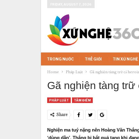
FRIDAY, AUGUST 7, 2026
TRONG NƯỚC
THẾ GIỚI
TIN XỨ NGHỆ
Home
Pháp Luật
Gã nghiện tàng trữ cả heroi
Gã nghiện tàng trữ 
PHÁP LUẬT
TÂM ĐIỂM
Share
Nghiện ma tuý nặng nên Hoàng Văn Thắng 
‘dùng dần’. Thắng bị bắt quả tang khi đang