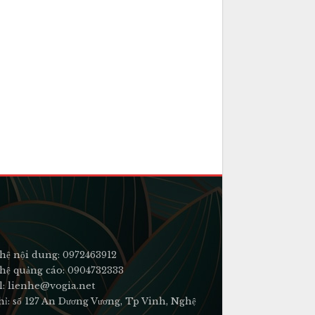
hệ nội dung: 0972463912
hệ quảng cáo: 0904732333
l: lienhe@vogia.net
hỉ: số 127 An Dương Vương, Tp Vinh, Nghệ