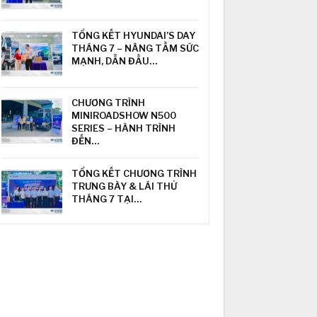
TỔNG KẾT HYUNDAI’S DAY
THÁNG 7 – NÂNG TẦM SỨC
MẠNH, DẪN ĐẦU…
CHƯƠNG TRÌNH
MINIROADSHOW N500
SERIES – HÀNH TRÌNH
ĐẾN…
TỔNG KẾT CHƯƠNG TRÌNH
TRƯNG BÀY & LÁI THỬ
THÁNG 7 TẠI…