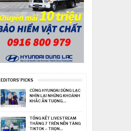
EDITORS' PICKS
CÙNG HYUNDAI DŨNG LẠC
NHÌN LẠI NHỮNG KHOẢNH
KHẮC ẤN TƯỢNG…
TỔNG KẾT LIVESTREAM
THÁNG 7 TRÊN NỀN TẢNG
TIKTOK – TRỌN…