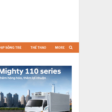
SIGN IN
HỊP SỐNG TRẺ
THỂ THAO
MORE