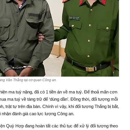
àng Văn Thắng tại cơ quan Công an.
ghiện ma tuý nặng, đã có 1 tiền án về ma tuý. Để thoả mãn cơn
ua ma tuý về tàng trữ để ‘dùng dần’. Đồng thời, đối tượng mỗi
 trật tự trên địa bàn. Chính vì vậy, khi đối tượng Thắng bị bắt,
i nhận đánh giá cao lực lượng Công an.
ện Quỳ Hợp đang hoàn tất các thủ tục để xử lý đối tượng theo