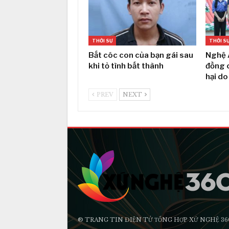
THỜI SỰ
THỜI S
Bắt cóc con của bạn gái sau
Nghệ 
khi tỏ tình bất thành
đồng c
hại do
PREV
NEXT
® TRANG TIN ĐIỆN TỬ ТỔNG HỢP XỨ NGHỆ 36