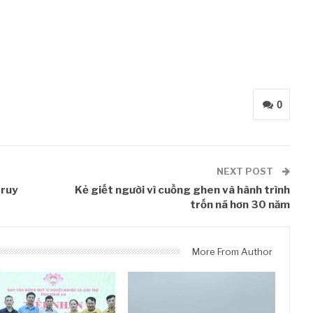
0
NEXT POST
truy
Kẻ giết người vì cuồng ghen và hành trình
trốn nã hơn 30 năm
More From Author